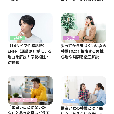
診断
失恋
【16タイプ性格診断】
失ってから気づくいい女の
ENFP（運動家）がモテる
特徴10選！後悔する男性
理由を解説！恋愛相性・
心理や瞬間を徹底解説
結婚観
アンケート
特徴
「面白いことはないか
勘違い女の特徴とは？痛
な」と思った時はどうす