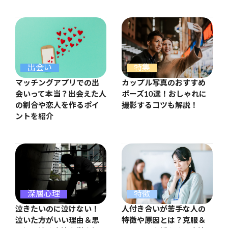
出会い
特集
マッチングアプリでの出
カップル写真のおすすめ
会いって本当？出会えた人
ポーズ10選！おしゃれに
の割合や恋人を作るポイ
撮影するコツも解説！
ントを紹介
特徴
深層心理
人付き合いが苦手な人の
泣きたいのに泣けない！
特徴や原因とは？克服＆
泣いた方がいい理由＆思