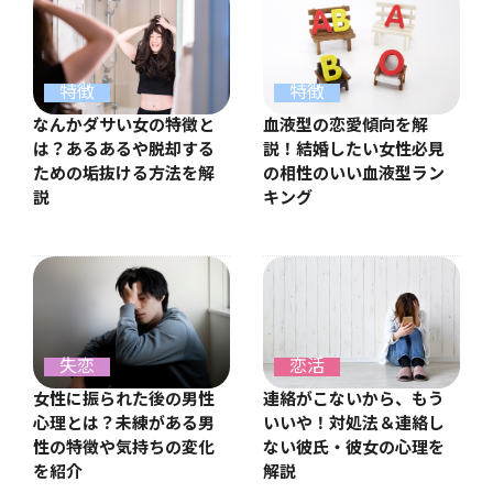
特徴
特徴
なんかダサい女の特徴と
血液型の恋愛傾向を解
は？あるあるや脱却する
説！結婚したい女性必見
ための垢抜ける方法を解
の相性のいい血液型ラン
説
キング
失恋
恋活
女性に振られた後の男性
連絡がこないから、もう
心理とは？未練がある男
いいや！対処法＆連絡し
性の特徴や気持ちの変化
ない彼氏・彼女の心理を
を紹介
解説