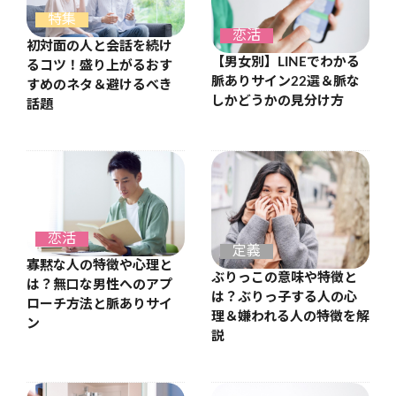
特集
恋活
初対面の人と会話を続け
【男女別】LINEでわかる
るコツ！盛り上がるおす
脈ありサイン22選＆脈な
すめのネタ＆避けるべき
しかどうかの見分け方
話題
恋活
定義
寡黙な人の特徴や心理と
ぶりっこの意味や特徴と
は？無口な男性へのアプ
は？ぶりっ子する人の心
ローチ方法と脈ありサイ
理＆嫌われる人の特徴を解
ン
説