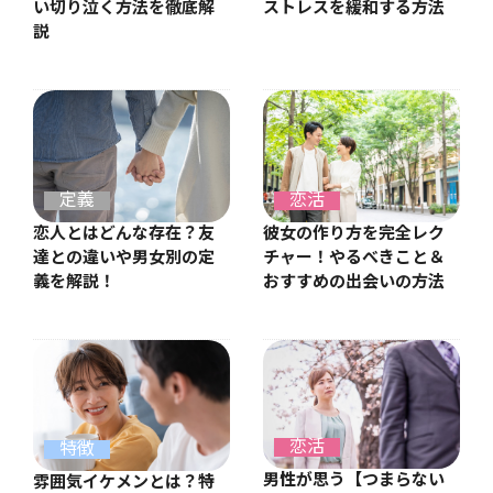
ストレスを緩和する方法
い切り泣く方法を徹底解
説
定義
恋活
恋人とはどんな存在？友
彼女の作り方を完全レク
達との違いや男女別の定
チャー！やるべきこと＆
義を解説！
おすすめの出会いの方法
恋活
特徴
男性が思う【つまらない
雰囲気イケメンとは？特