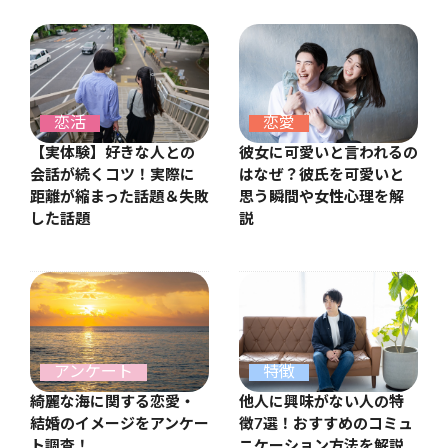
恋愛
恋活
彼女に可愛いと言われるの
【実体験】好きな人との
はなぜ？彼氏を可愛いと
会話が続くコツ！実際に
思う瞬間や女性心理を解
距離が縮まった話題＆失敗
説
した話題
アンケート
特徴
綺麗な海に関する恋愛・
他人に興味がない人の特
結婚のイメージをアンケー
徴7選！おすすめのコミュ
ト調査！
ニケーション方法を解説