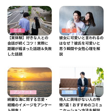
恋愛
恋活
彼女に可愛いと言われるの
【実体験】好きな人との
はなぜ？彼氏を可愛いと
会話が続くコツ！実際に
思う瞬間や女性心理を解
距離が縮まった話題＆失敗
説
した話題
アンケート
特徴
綺麗な海に関する恋愛・
他人に興味がない人の特
結婚のイメージをアンケー
徴7選！おすすめのコミュ
ト調査！
ニケーション方法を解説