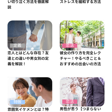
ストレスを緩和する方法
い切り泣く方法を徹底解
説
定義
恋活
恋人とはどんな存在？友
彼女の作り方を完全レク
達との違いや男女別の定
チャー！やるべきこと＆
義を解説！
おすすめの出会いの方法
恋活
特徴
男性が思う【つまらない
雰囲気イケメンとは？特