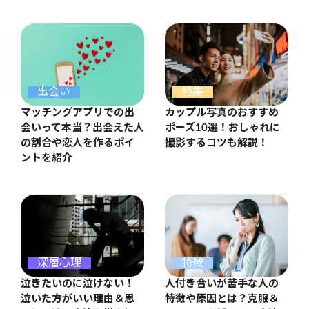
出会い
特集
マッチングアプリでの出
カップル写真のおすすめ
会いって本当？出会えた人
ポーズ10選！おしゃれに
の割合や恋人を作るポイ
撮影するコツも解説！
ントを紹介
特徴
深層心理
人付き合いが苦手な人の
泣きたいのに泣けない！
特徴や原因とは？克服＆
泣いた方がいい理由＆思