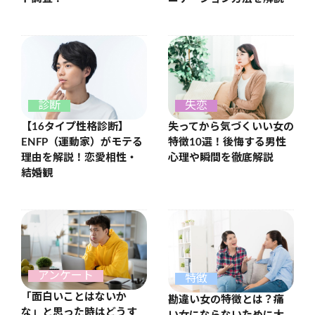
診断
失恋
【16タイプ性格診断】
失ってから気づくいい女の
ENFP（運動家）がモテる
特徴10選！後悔する男性
理由を解説！恋愛相性・
心理や瞬間を徹底解説
結婚観
アンケート
特徴
「面白いことはないか
勘違い女の特徴とは？痛
な」と思った時はどうす