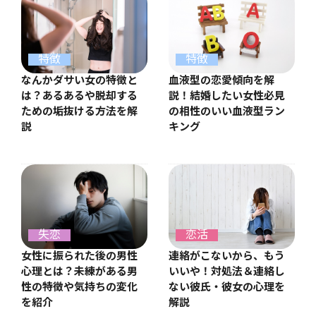
特徴
特徴
なんかダサい女の特徴と
血液型の恋愛傾向を解
は？あるあるや脱却する
説！結婚したい女性必見
ための垢抜ける方法を解
の相性のいい血液型ラン
説
キング
失恋
恋活
女性に振られた後の男性
連絡がこないから、もう
心理とは？未練がある男
いいや！対処法＆連絡し
性の特徴や気持ちの変化
ない彼氏・彼女の心理を
を紹介
解説