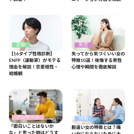
診断
失恋
【16タイプ性格診断】
失ってから気づくいい女の
ENFP（運動家）がモテる
特徴10選！後悔する男性
理由を解説！恋愛相性・
心理や瞬間を徹底解説
結婚観
アンケート
特徴
「面白いことはないか
勘違い女の特徴とは？痛
な」と思った時はどうす