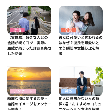
恋愛
恋活
彼女に可愛いと言われるの
【実体験】好きな人との
はなぜ？彼氏を可愛いと
会話が続くコツ！実際に
思う瞬間や女性心理を解
距離が縮まった話題＆失敗
説
した話題
アンケート
特徴
綺麗な海に関する恋愛・
他人に興味がない人の特
結婚のイメージをアンケー
徴7選！おすすめのコミュ
ト調査！
ニケーション方法を解説