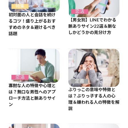
特集
恋活
初対面の人と会話を続け
【男女別】LINEでわかる
るコツ！盛り上がるおす
脈ありサイン22選＆脈な
すめのネタ＆避けるべき
しかどうかの見分け方
話題
恋活
定義
寡黙な人の特徴や心理と
ぶりっこの意味や特徴と
は？無口な男性へのアプ
は？ぶりっ子する人の心
ローチ方法と脈ありサイ
理＆嫌われる人の特徴を解
ン
説