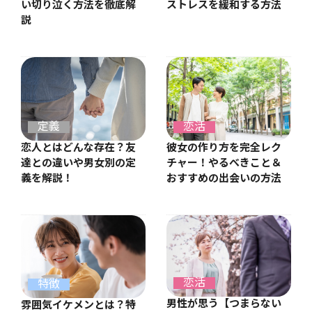
ストレスを緩和する方法
い切り泣く方法を徹底解
説
定義
恋活
恋人とはどんな存在？友
彼女の作り方を完全レク
達との違いや男女別の定
チャー！やるべきこと＆
義を解説！
おすすめの出会いの方法
恋活
特徴
男性が思う【つまらない
雰囲気イケメンとは？特