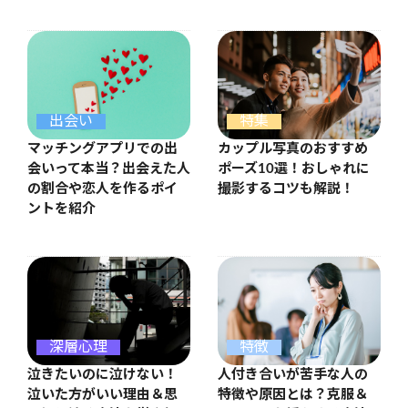
出会い
特集
マッチングアプリでの出
カップル写真のおすすめ
会いって本当？出会えた人
ポーズ10選！おしゃれに
の割合や恋人を作るポイ
撮影するコツも解説！
ントを紹介
特徴
深層心理
人付き合いが苦手な人の
泣きたいのに泣けない！
特徴や原因とは？克服＆
泣いた方がいい理由＆思