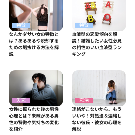
特徴
特徴
なんかダサい女の特徴と
血液型の恋愛傾向を解
は？あるあるや脱却する
説！結婚したい女性必見
ための垢抜ける方法を解
の相性のいい血液型ラン
説
キング
失恋
恋活
女性に振られた後の男性
連絡がこないから、もう
心理とは？未練がある男
いいや！対処法＆連絡し
性の特徴や気持ちの変化
ない彼氏・彼女の心理を
を紹介
解説