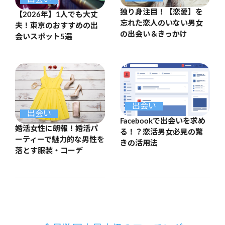
独り身注目！【恋愛】を
【2026年】1人でも大丈
忘れた恋人のいない男女
夫！東京のおすすめの出
の出会い＆きっかけ
会いスポット5選
出会い
出会い
Facebookで出会いを求め
婚活女性に朗報！婚活パ
る！？恋活男女必見の驚
ーティーで魅力的な男性を
きの活用法
落とす服装・コーデ