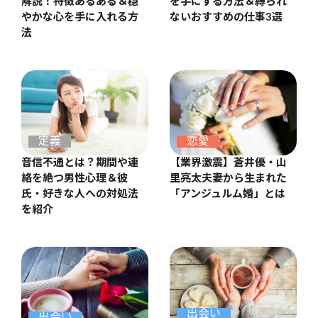
解説！特徴あるある＆穏
を手にする方法＆縛られ
やかな心を手に入れる方
ないおすすめの仕事3選
法
恋愛
定義
【業界激震】蒼井優・山
音信不通とは？期間や連
里亮太夫妻から生まれた
絡を絶つ男性心理＆彼
「アンジュルム婚」とは
氏・好きな人への対処法
を紹介
出会い
出会い