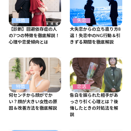
特徴
失恋
【診断】回避依存症の人
大失恋からの立ち直り方8
の7つの特徴を徹底解説！
選！失恋中のNG行動＆引
心理や恋愛傾向とは
きずる期間を徹底解説
恋活
特徴
告白を振られた相手があ
何センチから顔がでか
っさり引く心理とは？後
い？顔が大きい女性の原
悔したときの対処法を解
因＆改善方法を徹底解説
説