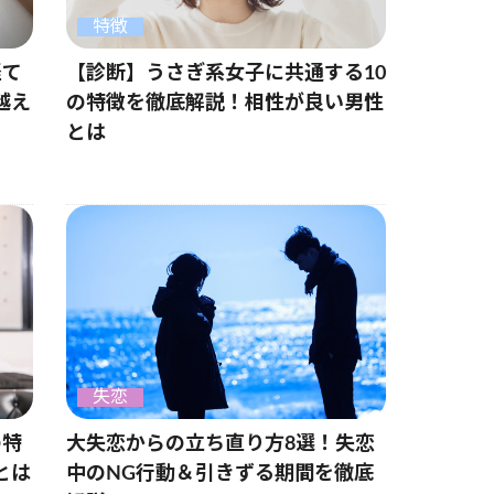
特徴
経て
【診断】うさぎ系女子に共通する10
越え
の特徴を徹底解説！相性が良い男性
とは
失恋
の特
大失恋からの立ち直り方8選！失恋
とは
中のNG行動＆引きずる期間を徹底