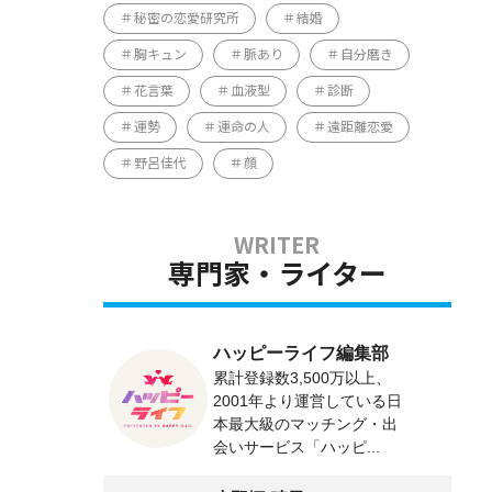
秘密の恋愛研究所
結婚
胸キュン
脈あり
自分磨き
花言葉
血液型
診断
運勢
運命の人
遠距離恋愛
野呂佳代
顔
専門家・ライター
ハッピーライフ編集部
累計登録数3,500万以上、
2001年より運営している日
本最大級のマッチング・出
会いサービス「ハッピ...