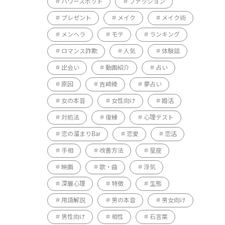
パワースポット
ファッション
プレゼント
メイク
メイク術
メンヘラ
モテ
ランキング
ロマンス詐欺
人気
体験談
出会い
動画紹介
占い
原因
吉崎綾
夢占い
女の本音
女性向け
婚活
対処法
復縁
心理テスト
恋の溜まりBar
恋愛
恋活
手相
改善方法
星座
映画
歌・曲
浮気
深層心理
特徴
生態
用語解説
男の本音
男女向け
男性向け
相性
石言葉