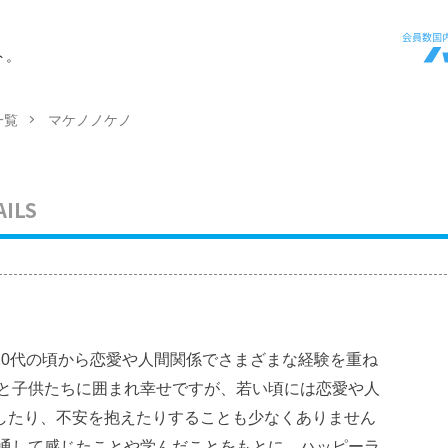
ト。
一覧
マケノノケノ
AILS
。10代の頃から恋愛や人間関係でさまざまな経験を重ね
妻と子供たちに囲まれ幸せですが、若い頃には恋愛や人
したり、不安を抱えたりすることも少なくありません
を通して感じたことや学んだことをもとに、ハッピーラ