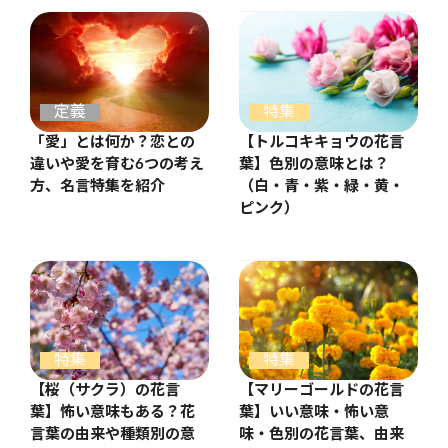
定義
特集
「愛」とは何か？恋との
【トルコキキョウの花言
違いや愛を育む6つの考え
葉】色別の意味とは？
方、名言特集を紹介
（白・青・紫・緑・黄・
ピンク）
特集
特集
【桜（サクラ）の花言
【マリーゴールドの花言
葉】怖い意味もある？花
葉】いい意味・怖い意
言葉の由来や種類別の意
味・色別の花言葉、由来