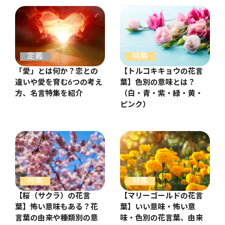
定義
特集
「愛」とは何か？恋との
【トルコキキョウの花言
違いや愛を育む6つの考え
葉】色別の意味とは？
方、名言特集を紹介
（白・青・紫・緑・黄・
ピンク）
特集
特集
【桜（サクラ）の花言
【マリーゴールドの花言
葉】怖い意味もある？花
葉】いい意味・怖い意
言葉の由来や種類別の意
味・色別の花言葉、由来