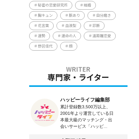
秘密の恋愛研究所
結婚
胸キュン
脈あり
自分磨き
花言葉
血液型
診断
運勢
運命の人
遠距離恋愛
野呂佳代
顔
専門家・ライター
ハッピーライフ編集部
累計登録数3,500万以上、
2001年より運営している日
本最大級のマッチング・出
会いサービス「ハッピ...