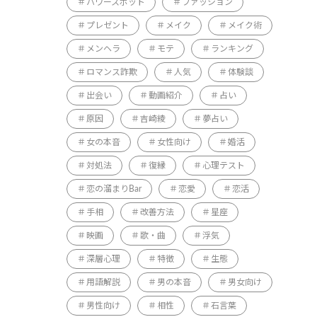
パワースポット
ファッション
プレゼント
メイク
メイク術
メンヘラ
モテ
ランキング
ロマンス詐欺
人気
体験談
出会い
動画紹介
占い
原因
吉崎綾
夢占い
女の本音
女性向け
婚活
対処法
復縁
心理テスト
恋の溜まりBar
恋愛
恋活
手相
改善方法
星座
映画
歌・曲
浮気
深層心理
特徴
生態
用語解説
男の本音
男女向け
男性向け
相性
石言葉