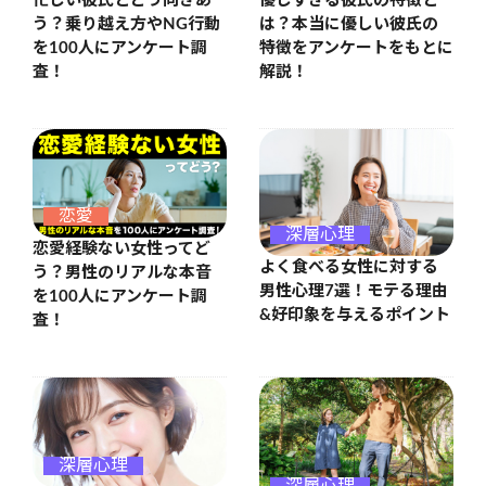
忙しい彼氏とどう向きあ
優しすぎる彼氏の特徴と
う？乗り越え方やNG行動
は？本当に優しい彼氏の
を100人にアンケート調
特徴をアンケートをもとに
査！
解説！
恋愛
深層心理
恋愛経験ない女性ってど
よく食べる女性に対する
う？男性のリアルな本音
男性心理7選！モテる理由
を100人にアンケート調
&好印象を与えるポイント
査！
深層心理
深層心理