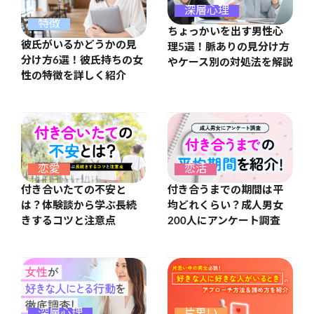
深層心理
特徴
ちょっかいを出す男性心
彼氏がいるかどうかの見
理5選！脈ありの見分け方
分け方6選！彼氏持ちの女
やケース別の対処法を解説
性の特徴を詳しく紹介
恋愛
恋活
付き合いたての不安と
付き合うまでの期間は平
は？体験談から学ぶ長続
均どれくらい？成人男女
きするコツと注意点
200人にアンケート調査
深層心理
片思い