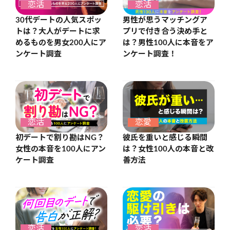
恋活
恋活
30代デートの人気スポッ
男性が思うマッチングア
トは？大人がデートに求
プリで付き合う決め手と
めるものを男女200人にア
は？男性100人に本音をア
ンケート調査
ンケート調査！
恋活
恋愛
初デートで割り勘はNG？
彼氏を重いと感じる瞬間
女性の本音を100人にアン
は？女性100人の本音と改
ケート調査
善方法
恋活
恋活