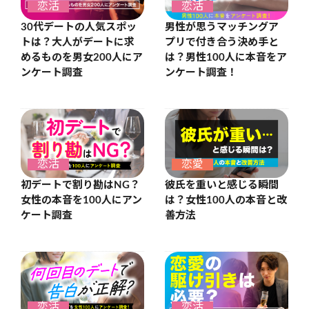
恋活
恋活
30代デートの人気スポッ
男性が思うマッチングア
トは？大人がデートに求
プリで付き合う決め手と
めるものを男女200人にア
は？男性100人に本音をア
ンケート調査
ンケート調査！
恋活
恋愛
初デートで割り勘はNG？
彼氏を重いと感じる瞬間
女性の本音を100人にアン
は？女性100人の本音と改
ケート調査
善方法
恋活
恋活