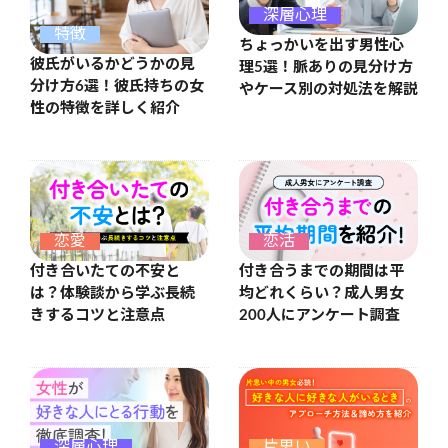
深層心理
特徴
ちょっかいを出す男性心
彼氏がいるかどうかの見
理5選！脈ありの見分け方
分け方6選！彼氏持ちの女
やケース別の対処法を解説
性の特徴を詳しく紹介
恋愛
恋活
付き合いたての不安と
付き合うまでの期間は平
は？体験談から学ぶ長続
均どれくらい？成人男女
きするコツと注意点
200人にアンケート調査
深層心理
片思い