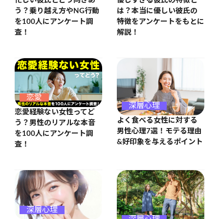
忙しい彼氏とどう向きあ
優しすぎる彼氏の特徴と
う？乗り越え方やNG行動
は？本当に優しい彼氏の
を100人にアンケート調
特徴をアンケートをもとに
査！
解説！
恋愛
深層心理
恋愛経験ない女性ってど
よく食べる女性に対する
う？男性のリアルな本音
男性心理7選！モテる理由
を100人にアンケート調
&好印象を与えるポイント
査！
深層心理
深層心理