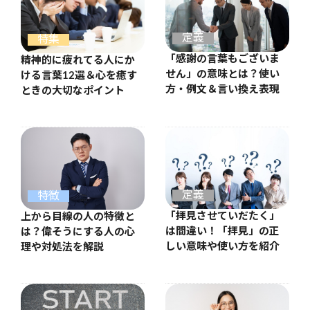
定義
特集
「感謝の言葉もございま
精神的に疲れてる人にか
せん」の意味とは？使い
ける言葉12選＆心を癒す
方・例文＆言い換え表現
ときの大切なポイント
定義
特徴
「拝見させていだたく」
上から目線の人の特徴と
は間違い！「拝見」の正
は？偉そうにする人の心
しい意味や使い方を紹介
理や対処法を解説