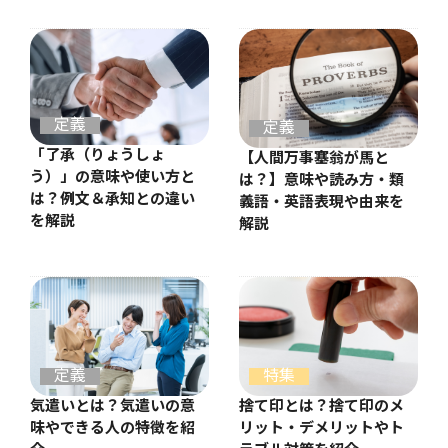
定義
定義
「了承（りょうしょ
【人間万事塞翁が馬と
う）」の意味や使い方と
は？】意味や読み方・類
は？例文＆承知との違い
義語・英語表現や由来を
を解説
解説
定義
特集
気遣いとは？気遣いの意
捨て印とは？捨て印のメ
味やできる人の特徴を紹
リット・デメリットやト