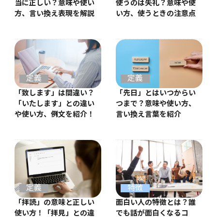
当に正しい？意味や使い
使うのは失礼？意味や使
方、言い換え表現を解説
い方、使うときの注意点
定義
定義
「先日」とはいつからい
「致します」は間違い？
つまで？意味や使い方、
「いたします」との違い
言い換え言葉を紹介
や使い方、例文を紹介！
定義
特徴
「拝読」の意味と正しい
面白い人の特徴とは？誰
使い方！「拝見」との違
でも話が面白くなるコ