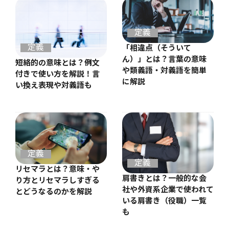
定義
定義
「相違点（そういて
ん）」とは？言葉の意味
短絡的の意味とは？例文
や類義語・対義語を簡単
付きで使い方を解説！言
に解説
い換え表現や対義語も
定義
定義
リセマラとは？意味・や
肩書きとは？一般的な会
り方とリセマラしすぎる
社や外資系企業で使われて
とどうなるのかを解説
いる肩書き（役職）一覧
も