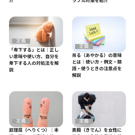
介
ラブル対策を紹介
定義
定義
「卑下する」とは｜正し
肖る（あやかる）の意味
い意味や使い方、自分を
とは｜使い方・例文・類
卑下する人の対処法を解
語・使うときの注意点を
説
解説
定義
定義
屁理屈（へりくつ）｜本
貴殿（きでん）を女性に