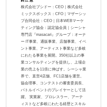
鈴江 憲
株式会社ブシドー：CEO｜株式会社
ミックスボックス：CFO｜マザーシッ
プ合同会社：CEO｜日本WEBマーケ
ティング協会：認定協会員｜シーシャ
専門店『masacari』グループ：オーナ
ー IT事業、通販事業、店舗事業、イベ
ント事業、アーティスト事業など多岐
にわたる事業を展開。350社以上の事
業コンサルティングを提供し、上場企
業の売上を11倍に伸ばす。シーシャ業
界で、直営4店舗、FC1店舗を運営。
協会理事、コンテストの審査委員長、
バトルイベントのプレイヤーとして活
躍。 実業家、プロレスラー、アーテ
ィストなど多岐にわたる経歴とスキル