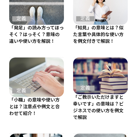
定義
定義
「発足」の読み方ってほっ
「知見」の意味とは？似
そく？はっそく？意味の
た言葉や具体的な使い方
違いや使い方を解説！
を例文付きで解説！
定義
定義
「ご教示いただけますと
「小職」の意味や使い方
幸いです」の意味は？ビ
とは？注意点や例文と合
ジネスでの使い方を例文
わせて紹介！
で解説