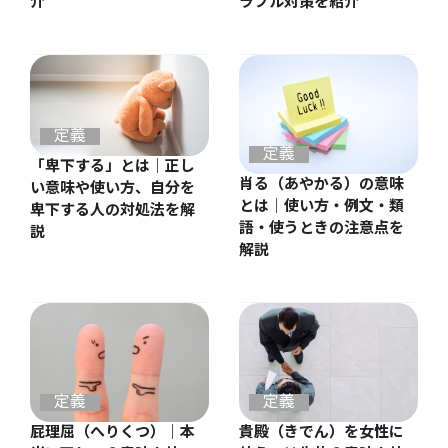
介
ラブル対策を紹介
定義
定義
「卑下する」とは｜正し
肖る（あやかる）の意味
い意味や使い方、自分を
とは｜使い方・例文・類
卑下する人の対処法を解
語・使うときの注意点を
説
解説
定義
定義
屁理屈（へりくつ）｜本
貴殿（きでん）を女性に