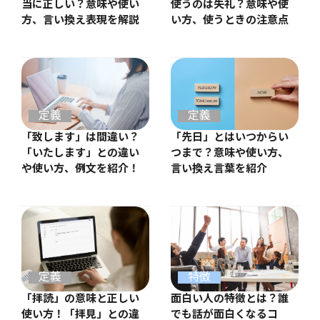
当に正しい？意味や使い
使うのは失礼？意味や使
方、言い換え表現を解説
い方、使うときの注意点
定義
定義
「先日」とはいつからい
「致します」は間違い？
つまで？意味や使い方、
「いたします」との違い
言い換え言葉を紹介
や使い方、例文を紹介！
定義
特徴
「拝読」の意味と正しい
面白い人の特徴とは？誰
使い方！「拝見」との違
でも話が面白くなるコ