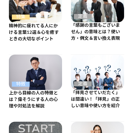
定義
特集
「感謝の言葉もございま
精神的に疲れてる人にか
せん」の意味とは？使い
ける言葉12選＆心を癒す
方・例文＆言い換え表現
ときの大切なポイント
定義
特徴
「拝見させていだたく」
上から目線の人の特徴と
は間違い！「拝見」の正
は？偉そうにする人の心
しい意味や使い方を紹介
理や対処法を解説