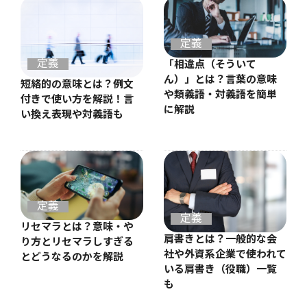
定義
定義
「相違点（そういて
ん）」とは？言葉の意味
短絡的の意味とは？例文
や類義語・対義語を簡単
付きで使い方を解説！言
に解説
い換え表現や対義語も
定義
定義
リセマラとは？意味・や
肩書きとは？一般的な会
り方とリセマラしすぎる
社や外資系企業で使われて
とどうなるのかを解説
いる肩書き（役職）一覧
も