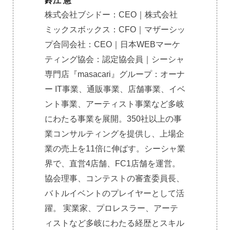
鈴江 憲
株式会社ブシドー：CEO｜株式会社
ミックスボックス：CFO｜マザーシッ
プ合同会社：CEO｜日本WEBマーケ
ティング協会：認定協会員｜シーシャ
専門店『masacari』グループ：オーナ
ー IT事業、通販事業、店舗事業、イベ
ント事業、アーティスト事業など多岐
にわたる事業を展開。350社以上の事
業コンサルティングを提供し、上場企
業の売上を11倍に伸ばす。シーシャ業
界で、直営4店舗、FC1店舗を運営。
協会理事、コンテストの審査委員長、
バトルイベントのプレイヤーとして活
躍。 実業家、プロレスラー、アーテ
ィストなど多岐にわたる経歴とスキル