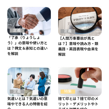
定義
定義
「了承（りょうしょ
【人間万事塞翁が馬と
う）」の意味や使い方と
は？】意味や読み方・類
は？例文＆承知との違い
義語・英語表現や由来を
を解説
解説
定義
特集
気遣いとは？気遣いの意
捨て印とは？捨て印のメ
味やできる人の特徴を紹
リット・デメリットやト