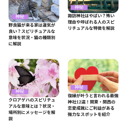
神秘
諏訪神社はやばい？怖い
神秘
理由や呼ばれる人のスピ
野良猫が来る家は運気が
リチュアルな特徴を解説
良い？スピリチュアルな
意味を状況・猫の種類別
に解説
神秘
神秘
復縁が叶うと言われる最強
クロアゲハのスピリチュ
神社12選！関東・関西の
アルな意味とは？状況・
恋愛成就にご利益がある
場所別にメッセージを解
強力なスポットを紹介
説