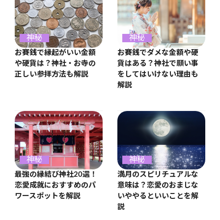
神秘
神秘
お賽銭で縁起がいい金額
お賽銭でダメな金額や硬
や硬貨は？神社・お寺の
貨はある？神社で願い事
正しい参拝方法も解説
をしてはいけない理由も
解説
神秘
神秘
満月のスピリチュアルな
最強の縁結び神社20選！
意味は？恋愛のおまじな
恋愛成就におすすめのパ
いややるといいことを解
ワースポットを解説
説