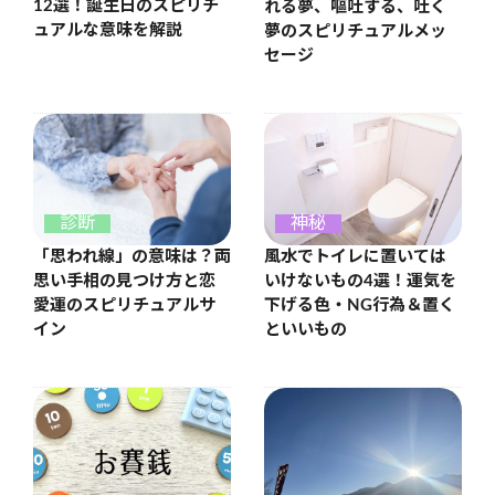
12選！誕生日のスピリチ
れる夢、嘔吐する、吐く
ュアルな意味を解説
夢のスピリチュアルメッ
セージ
診断
神秘
「思われ線」の意味は？両
風水でトイレに置いては
思い手相の見つけ方と恋
いけないもの4選！運気を
愛運のスピリチュアルサ
下げる色・NG行為＆置く
イン
といいもの