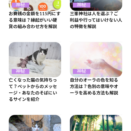
神秘
神秘
お賽銭の金額を115円にす
三峯神社は人を選ぶ？ご
る意味は？縁起がいい硬
利益や行ってはいけない人
貨の組み合わせ方を解説
の特徴を解説
神秘
神秘
亡くなった猫の気持ちっ
自分のオーラの色を知る
て？ペットからのメッセ
方法は？色別の意味やオ
ージ・あなたのそばにい
ーラを高める方法も解説
るサインを紹介