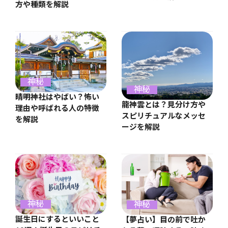
方や種類を解説
神秘
神秘
晴明神社はやばい？怖い
龍神雲とは？見分け方や
理由や呼ばれる人の特徴
スピリチュアルなメッセ
を解説
ージを解説
神秘
神秘
誕生日にするといいこと
【夢占い】目の前で吐か