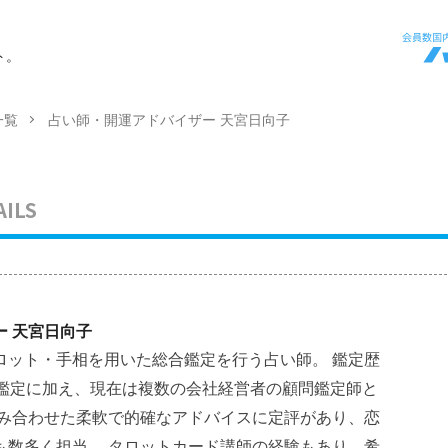
ト。
一覧
占い師・開運アドバイザー 天宮日向子
AILS
 天宮日向子
ロット・手相を用いた総合鑑定を行う占い師。 鑑定歴
人鑑定に加え、現在は複数の会社経営者の顧問鑑定師と
組み合わせた柔軟で的確なアドバイスに定評があり、恋
も数多く担当。 タロットカード講師の経験もあり、希