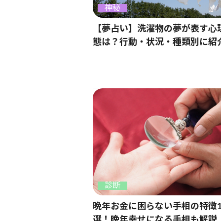
神秘
【夢占い】洗濯物の夢が表す心
態は？行動・状況・種類別に紹
診断
晩年お金に困らない手相の特徴1
選！晩年幸せになる手相も解説