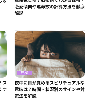
運命数とは？数秘術でわかる性格・
ラッ
恋愛傾向や運命数の計算方法を徹底
占
解説
神秘
？ス
夜中に目が覚めるスピリチュアルな
くす
意味は？時間・状況別のサインや対
策法を解説