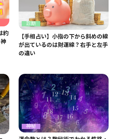
診断
は約
【手相占い】小指の下から斜めの線
の神
が出ているのは財運線？右手と左手
の違い
神秘