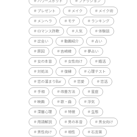
パワースポット
ファッション
プレゼント
メイク
メイク術
メンヘラ
モテ
ランキング
ロマンス詐欺
人気
体験談
出会い
動画紹介
占い
原因
吉崎綾
夢占い
女の本音
女性向け
婚活
対処法
復縁
心理テスト
恋の溜まりBar
恋愛
恋活
手相
改善方法
星座
映画
歌・曲
浮気
深層心理
特徴
生態
用語解説
男の本音
男女向け
男性向け
相性
石言葉