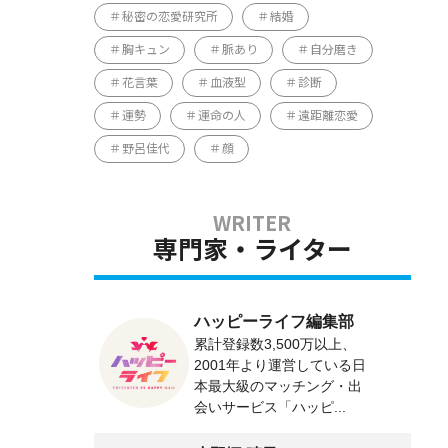
秘密の恋愛研究所
結婚
胸キュン
脈あり
自分磨き
花言葉
血液型
診断
運勢
運命の人
遠距離恋愛
野呂佳代
顔
専門家・ライター
ハッピーライフ編集部
累計登録数3,500万以上、
2001年より運営している日
本最大級のマッチング・出
会いサービス「ハッピ...