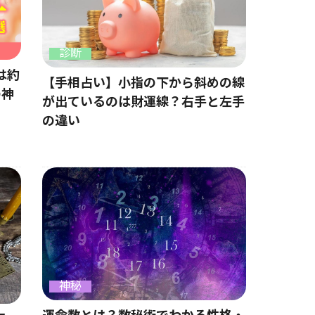
診断
は約
【手相占い】小指の下から斜めの線
の神
が出ているのは財運線？右手と左手
の違い
神秘