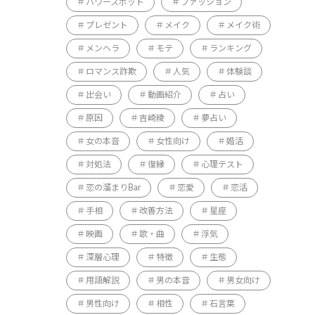
パワースポット
ファッション
プレゼント
メイク
メイク術
メンヘラ
モテ
ランキング
ロマンス詐欺
人気
体験談
出会い
動画紹介
占い
原因
吉崎綾
夢占い
女の本音
女性向け
婚活
対処法
復縁
心理テスト
恋の溜まりBar
恋愛
恋活
手相
改善方法
星座
映画
歌・曲
浮気
深層心理
特徴
生態
用語解説
男の本音
男女向け
男性向け
相性
石言葉