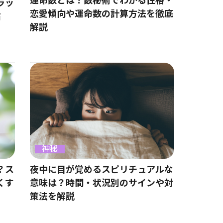
運命数とは？数秘術でわかる性格・
ラッ
恋愛傾向や運命数の計算方法を徹底
占
解説
神秘
？ス
夜中に目が覚めるスピリチュアルな
くす
意味は？時間・状況別のサインや対
策法を解説