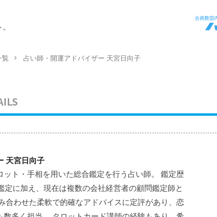
ト。
一覧
占い師・開運アドバイザー 天宮日向子
AILS
 天宮日向子
ロット・手相を用いた総合鑑定を行う占い師。 鑑定歴
人鑑定に加え、現在は複数の会社経営者の顧問鑑定師と
組み合わせた柔軟で的確なアドバイスに定評があり、恋
も数多く担当。 タロットカード講師の経験もあり、希