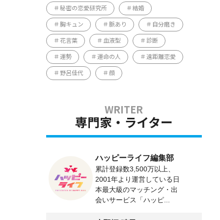
秘密の恋愛研究所
結婚
胸キュン
脈あり
自分磨き
花言葉
血液型
診断
運勢
運命の人
遠距離恋愛
野呂佳代
顔
専門家・ライター
ハッピーライフ編集部
累計登録数3,500万以上、
2001年より運営している日
本最大級のマッチング・出
会いサービス「ハッピ...