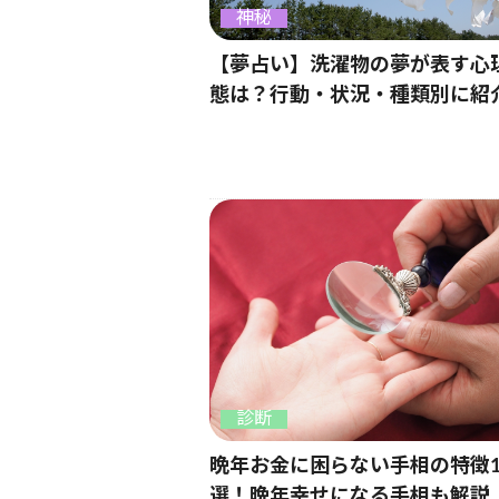
神秘
【夢占い】洗濯物の夢が表す心
態は？行動・状況・種類別に紹
診断
晩年お金に困らない手相の特徴1
選！晩年幸せになる手相も解説