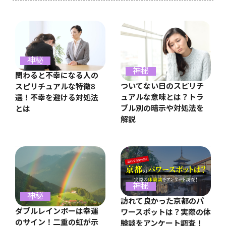
神秘
神秘
関わると不幸になる人の
ついてない日のスピリチ
スピリチュアルな特徴8
ュアルな意味とは？トラ
選！不幸を避ける対処法
ブル別の暗示や対処法を
とは
解説
神秘
神秘
訪れて良かった京都のパ
ダブルレインボーは幸運
ワースポットは？実際の体
のサイン！二重の虹が示
験談をアンケート調査！