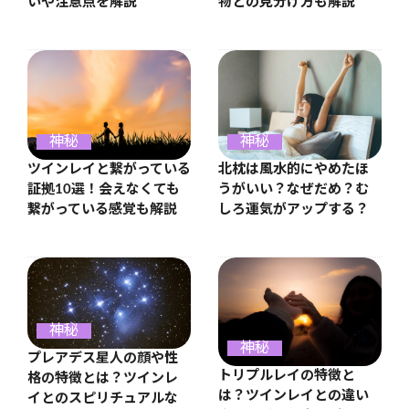
いや注意点を解説
物との見分け方も解説
神秘
神秘
ツインレイと繋がっている
北枕は風水的にやめたほ
証拠10選！会えなくても
うがいい？なぜだめ？む
繋がっている感覚も解説
しろ運気がアップする？
神秘
神秘
プレアデス星人の顔や性
トリプルレイの特徴と
格の特徴とは？ツインレ
は？ツインレイとの違い
イとのスピリチュアルな