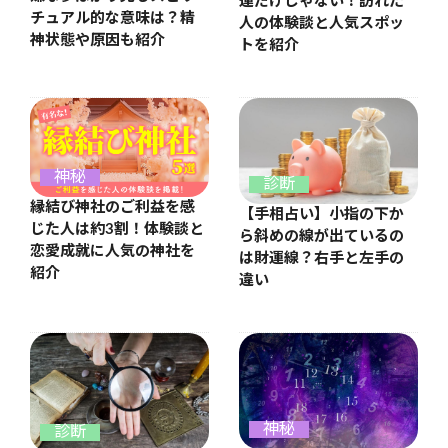
運だけじゃない！訪れた
チュアル的な意味は？精
人の体験談と人気スポッ
神状態や原因も紹介
トを紹介
神秘
診断
縁結び神社のご利益を感
【手相占い】小指の下か
じた人は約3割！体験談と
ら斜めの線が出ているの
恋愛成就に人気の神社を
は財運線？右手と左手の
紹介
違い
神秘
診断