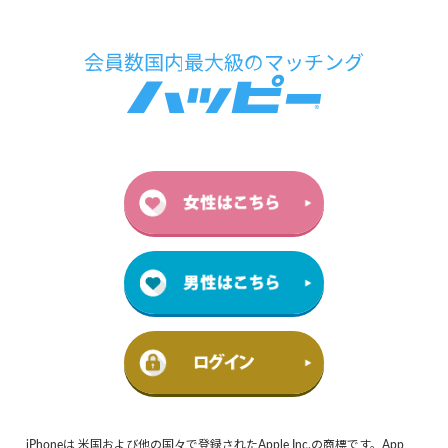
iPhoneは 米国および他の国々で登録されたApple Inc.の商標です。App