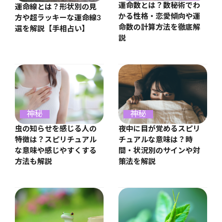
運命数とは？数秘術でわ
運命線とは？形状別の見
かる性格・恋愛傾向や運
方や超ラッキーな運命線3
命数の計算方法を徹底解
選を解説【手相占い】
説
神秘
神秘
虫の知らせを感じる人の
夜中に目が覚めるスピリ
特徴は？スピリチュアル
チュアルな意味は？時
な意味や感じやすくする
間・状況別のサインや対
方法も解説
策法を解説