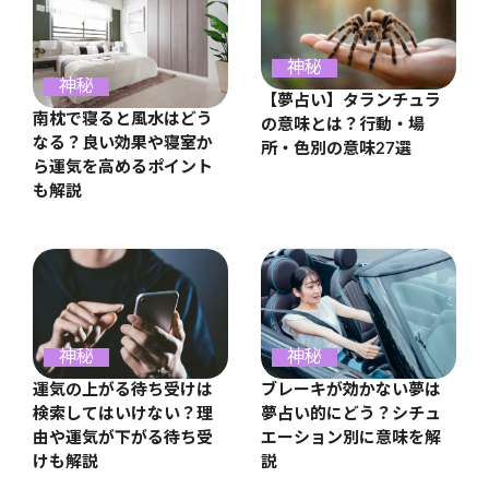
神秘
神秘
【夢占い】タランチュラ
南枕で寝ると風水はどう
の意味とは？行動・場
なる？良い効果や寝室か
所・色別の意味27選
ら運気を高めるポイント
も解説
神秘
神秘
運気の上がる待ち受けは
ブレーキが効かない夢は
検索してはいけない？理
夢占い的にどう？シチュ
由や運気が下がる待ち受
エーション別に意味を解
けも解説
説