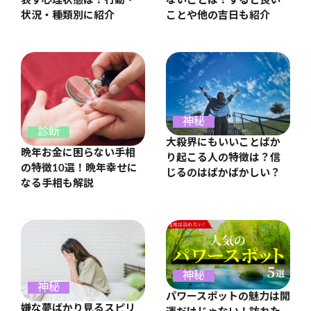
表す心理状態は？行動・
ないことは？すると良い
状況・種類別に紹介
ことや他の吉日も紹介
神秘
診断
大殺界にもいいことばか
晩年お金に困らない手相
り起こる人の特徴は？信
の特徴10選！晩年幸せに
じるのはばかばかしい？
なる手相も解説
神秘
神秘
パワースポットの魅力は開
嫌な夢ばかり見るスピリ