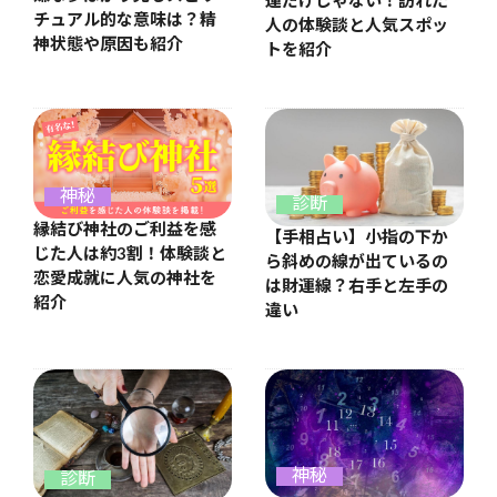
運だけじゃない！訪れた
チュアル的な意味は？精
人の体験談と人気スポッ
神状態や原因も紹介
トを紹介
神秘
診断
縁結び神社のご利益を感
【手相占い】小指の下か
じた人は約3割！体験談と
ら斜めの線が出ているの
恋愛成就に人気の神社を
は財運線？右手と左手の
紹介
違い
神秘
診断