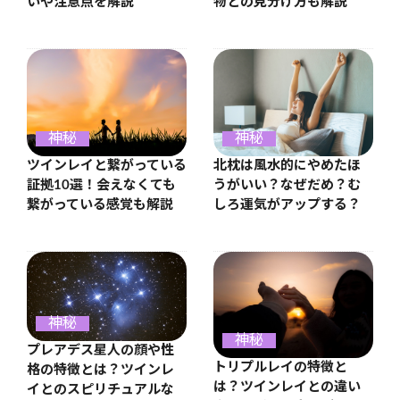
いや注意点を解説
物との見分け方も解説
神秘
神秘
ツインレイと繋がっている
北枕は風水的にやめたほ
証拠10選！会えなくても
うがいい？なぜだめ？む
繋がっている感覚も解説
しろ運気がアップする？
神秘
神秘
プレアデス星人の顔や性
トリプルレイの特徴と
格の特徴とは？ツインレ
は？ツインレイとの違い
イとのスピリチュアルな