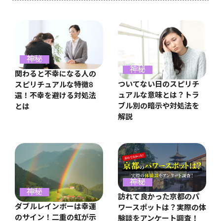
神秘
神秘
関わると不幸になる人の
ついてない日のスピリチ
スピリチュアルな特徴8
ュアルな意味とは？トラ
選！不幸を避ける対処法
ブル別の暗示や対処法を
とは
解説
神秘
神秘
訪れて良かった京都のパ
ダブルレインボーは幸運
ワースポットは？実際の体
のサイン！二重の虹が示
験談をアンケート調査！