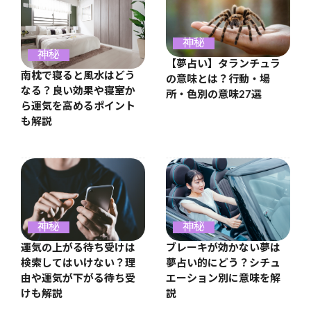
神秘
神秘
【夢占い】タランチュラ
南枕で寝ると風水はどう
の意味とは？行動・場
なる？良い効果や寝室か
所・色別の意味27選
ら運気を高めるポイント
も解説
神秘
神秘
運気の上がる待ち受けは
ブレーキが効かない夢は
検索してはいけない？理
夢占い的にどう？シチュ
由や運気が下がる待ち受
エーション別に意味を解
けも解説
説