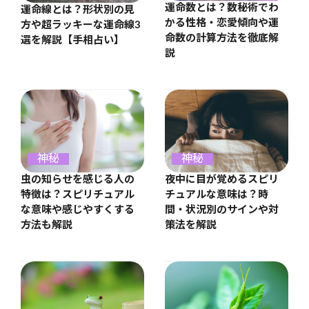
運命数とは？数秘術でわ
運命線とは？形状別の見
かる性格・恋愛傾向や運
方や超ラッキーな運命線3
命数の計算方法を徹底解
選を解説【手相占い】
説
神秘
神秘
虫の知らせを感じる人の
夜中に目が覚めるスピリ
特徴は？スピリチュアル
チュアルな意味は？時
な意味や感じやすくする
間・状況別のサインや対
方法も解説
策法を解説