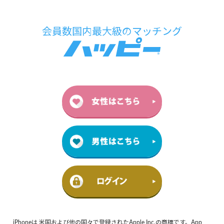
iPhoneは 米国および他の国々で登録されたApple Inc.の商標です。App