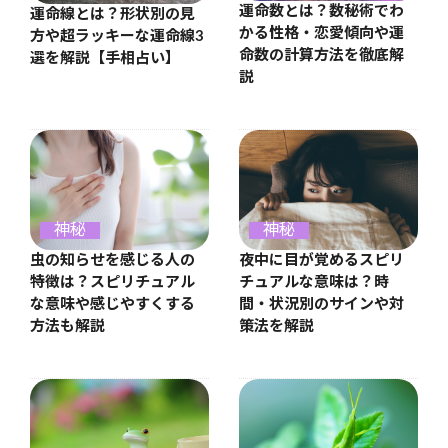
運命数とは？数秘術でわ
運命線とは？形状別の見
かる性格・恋愛傾向や運
方や超ラッキーな運命線3
命数の計算方法を徹底解
選を解説【手相占い】
説
神秘
神秘
虫の知らせを感じる人の
夜中に目が覚めるスピリ
特徴は？スピリチュアル
チュアルな意味は？時
な意味や感じやすくする
間・状況別のサインや対
方法も解説
策法を解説