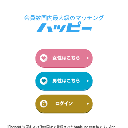
iPhoneは 米国および他の国々で登録されたApple Inc.の商標です。App