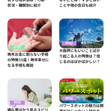
表す心理状態は？行動・
ないことは？すると良い
状況・種類別に紹介
ことや他の吉日も紹介
神秘
診断
大殺界にもいいことばか
晩年お金に困らない手相
り起こる人の特徴は？信
の特徴10選！晩年幸せに
じるのはばかばかしい？
なる手相も解説
神秘
神秘
パワースポットの魅力は開
嫌な夢ばかり見るスピリ