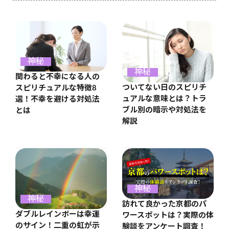
神秘
神秘
関わると不幸になる人の
ついてない日のスピリチ
スピリチュアルな特徴8
ュアルな意味とは？トラ
選！不幸を避ける対処法
ブル別の暗示や対処法を
とは
解説
神秘
神秘
訪れて良かった京都のパ
ダブルレインボーは幸運
ワースポットは？実際の体
のサイン！二重の虹が示
験談をアンケート調査！