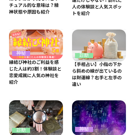
運だけじゃない！訪れた
チュアル的な意味は？精
人の体験談と人気スポッ
神状態や原因も紹介
トを紹介
神秘
診断
縁結び神社のご利益を感
【手相占い】小指の下か
じた人は約3割！体験談と
ら斜めの線が出ているの
恋愛成就に人気の神社を
は財運線？右手と左手の
紹介
違い
神秘
診断