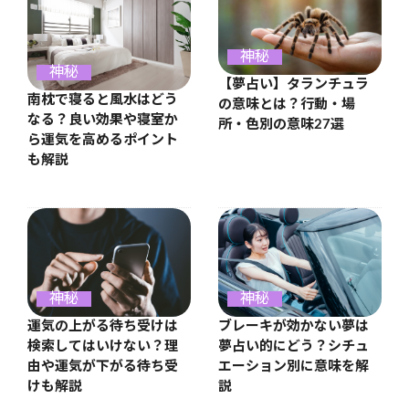
神秘
神秘
【夢占い】タランチュラ
南枕で寝ると風水はどう
の意味とは？行動・場
なる？良い効果や寝室か
所・色別の意味27選
ら運気を高めるポイント
も解説
神秘
神秘
運気の上がる待ち受けは
ブレーキが効かない夢は
検索してはいけない？理
夢占い的にどう？シチュ
由や運気が下がる待ち受
エーション別に意味を解
けも解説
説