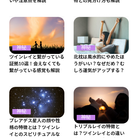
いや注意点を解説
物との見分け方も解説
神秘
神秘
ツインレイと繋がっている
北枕は風水的にやめたほ
証拠10選！会えなくても
うがいい？なぜだめ？む
繋がっている感覚も解説
しろ運気がアップする？
神秘
神秘
プレアデス星人の顔や性
トリプルレイの特徴と
格の特徴とは？ツインレ
は？ツインレイとの違い
イとのスピリチュアルな