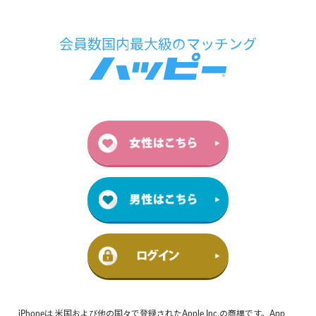
iPhoneは 米国および他の国々で登録されたApple Inc.の商標です。App