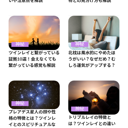
いや注意点を解説
物との見分け方も解説
神秘
神秘
ツインレイと繋がっている
北枕は風水的にやめたほ
証拠10選！会えなくても
うがいい？なぜだめ？む
繋がっている感覚も解説
しろ運気がアップする？
神秘
神秘
プレアデス星人の顔や性
トリプルレイの特徴と
格の特徴とは？ツインレ
は？ツインレイとの違い
イとのスピリチュアルな