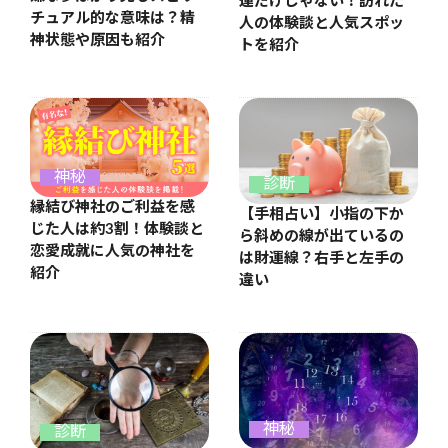
運だけじゃない！訪れた
チュアル的な意味は？精
人の体験談と人気スポッ
神状態や原因も紹介
トを紹介
神秘
診断
縁結び神社のご利益を感
【手相占い】小指の下か
じた人は約3割！体験談と
ら斜めの線が出ているの
恋愛成就に人気の神社を
は財運線？右手と左手の
紹介
違い
神秘
診断