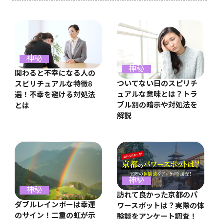
神秘
神秘
関わると不幸になる人の
ついてない日のスピリチ
スピリチュアルな特徴8
ュアルな意味とは？トラ
選！不幸を避ける対処法
ブル別の暗示や対処法を
とは
解説
神秘
神秘
訪れて良かった京都のパ
ダブルレインボーは幸運
ワースポットは？実際の体
のサイン！二重の虹が示
験談をアンケート調査！