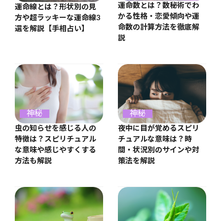
運命数とは？数秘術でわ
運命線とは？形状別の見
かる性格・恋愛傾向や運
方や超ラッキーな運命線3
命数の計算方法を徹底解
選を解説【手相占い】
説
神秘
神秘
虫の知らせを感じる人の
夜中に目が覚めるスピリ
特徴は？スピリチュアル
チュアルな意味は？時
な意味や感じやすくする
間・状況別のサインや対
方法も解説
策法を解説