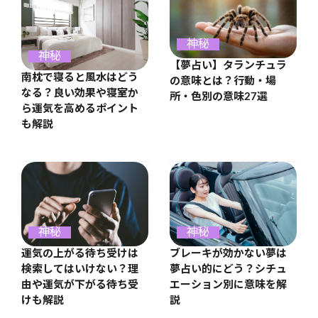
神秘
神秘
【夢占い】タランチュラ
南枕で寝ると風水はどう
の意味とは？行動・場
なる？良い効果や寝室か
所・色別の意味27選
ら運気を高めるポイント
も解説
神秘
神秘
運気の上がる待ち受けは
ブレーキが効かない夢は
検索してはいけない？理
夢占い的にどう？シチュ
由や運気が下がる待ち受
エーション別に意味を解
けも解説
説