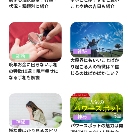
表す心理状態は？行動・
ないことは？すると良い
状況・種類別に紹介
ことや他の吉日も紹介
神秘
診断
大殺界にもいいことばか
晩年お金に困らない手相
り起こる人の特徴は？信
の特徴10選！晩年幸せに
じるのはばかばかしい？
なる手相も解説
神秘
神秘
パワースポットの魅力は開
嫌な夢ばかり見るスピリ