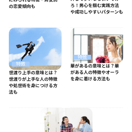
にみられる特徴・男女別
ろ！男心を掴む実践方法
の恋愛傾向も
や成功しやすいパターンも
特徴
特徴
華があるの意味とは？華
がある人の特徴やオーラ
世渡り上手の意味とは？
を身に着ける方法も
世渡りが上手な人の特徴
や処世術を身につける方
法も