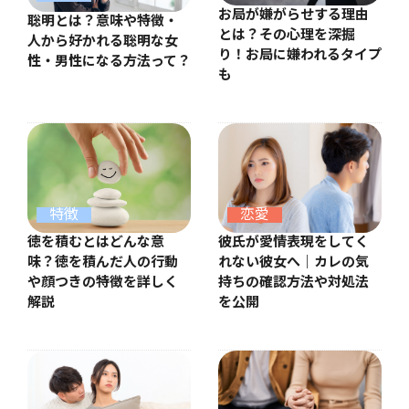
お局が嫌がらせする理由
聡明とは？意味や特徴・
とは？その心理を深掘
人から好かれる聡明な女
り！お局に嫌われるタイプ
性・男性になる方法って？
も
特徴
恋愛
徳を積むとはどんな意
彼氏が愛情表現をしてく
味？徳を積んだ人の行動
れない彼女へ｜カレの気
や顔つきの特徴を詳しく
持ちの確認方法や対処法
解説
を公開