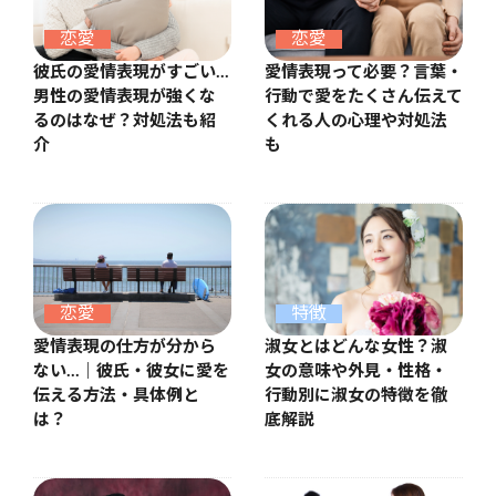
恋愛
恋愛
彼氏の愛情表現がすごい…
愛情表現って必要？言葉・
男性の愛情表現が強くな
行動で愛をたくさん伝えて
るのはなぜ？対処法も紹
くれる人の心理や対処法
介
も
恋愛
特徴
愛情表現の仕方が分から
淑女とはどんな女性？淑
ない…｜彼氏・彼女に愛を
女の意味や外見・性格・
伝える方法・具体例と
行動別に淑女の特徴を徹
は？
底解説