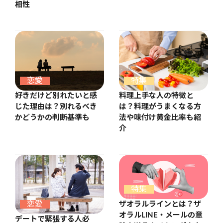
相性
恋愛
特集
好きだけど別れたいと感
料理上手な人の特徴と
じた理由は？別れるべき
は？料理がうまくなる方
かどうかの判断基準も
法や味付け黄金比率も紹
介
特集
恋愛
ザオラルラインとは？ザ
オラルLINE・メールの意
デートで緊張する人必