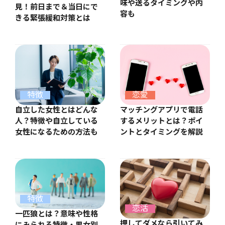
味や送るタイミングや内
見！前日まで＆当日にで
容も
きる緊張緩和対策とは
特徴
恋愛
自立した女性とはどんな
マッチングアプリで電話
人？特徴や自立している
するメリットとは？ポイ
女性になるための方法も
ントとタイミングを解説
特徴
恋活
一匹狼とは？意味や性格
押してダメなら引いてみ