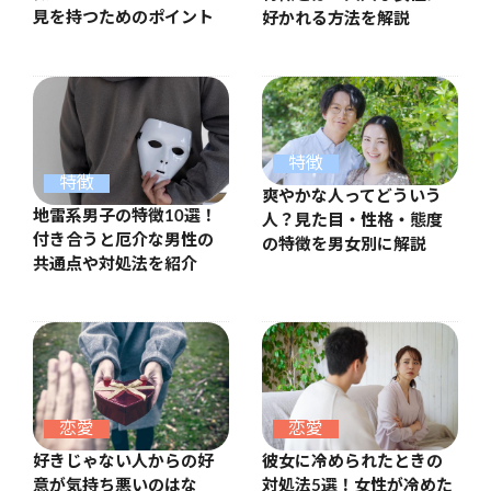
見を持つためのポイント
好かれる方法を解説
特徴
特徴
爽やかな人ってどういう
地雷系男子の特徴10選！
人？見た目・性格・態度
付き合うと厄介な男性の
の特徴を男女別に解説
共通点や対処法を紹介
恋愛
恋愛
好きじゃない人からの好
彼女に冷められたときの
意が気持ち悪いのはな
対処法5選！女性が冷めた