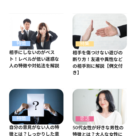
特徴
特集
相手にしないのがベス
相手を傷つけない遊びの
ト！レベルが低い迷惑な
断り方！友達や異性など
人の特徴や対処法を解説
の相手別に解説【例文付
き】
特徴
恋活
自分の意見がない人の特
50代女性が好きな男性の
徴とは？しっかりした意
特徴とは？大人な女性に