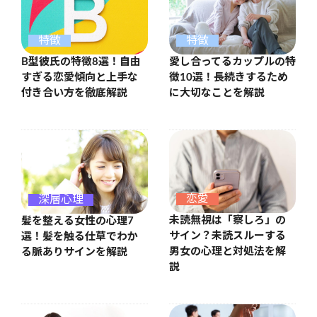
特徴
特徴
B型彼氏の特徴8選！自由
愛し合ってるカップルの特
すぎる恋愛傾向と上手な
徴10選！長続きするため
付き合い方を徹底解説
に大切なことを解説
恋愛
深層心理
未読無視は「察しろ」の
髪を整える女性の心理7
サイン？未読スルーする
選！髪を触る仕草でわか
男女の心理と対処法を解
る脈ありサインを解説
説