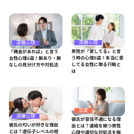
深層心理
深層心理
男性が「愛してる」と言
「機会があれば」と言う
う時の心理8選！本当に愛
女性心理6選！脈あり・脈
してる女性に取る行動と
なしの見分け方や対処法
は
恋愛
深層心理
彼氏が音信不通になる理
彼氏の匂いが好きな理由
由とは？連絡を絶つ男性
とは？遺伝子レベルの相
心理や適切な対処法を解