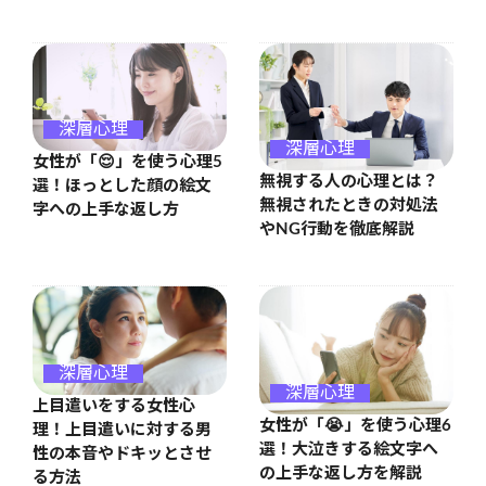
深層心理
深層心理
女性が「😌」を使う心理5
無視する人の心理とは？
選！ほっとした顔の絵文
無視されたときの対処法
字への上手な返し方
やNG行動を徹底解説
深層心理
深層心理
上目遣いをする女性心
女性が「😭」を使う心理6
理！上目遣いに対する男
選！大泣きする絵文字へ
性の本音やドキッとさせ
の上手な返し方を解説
る方法