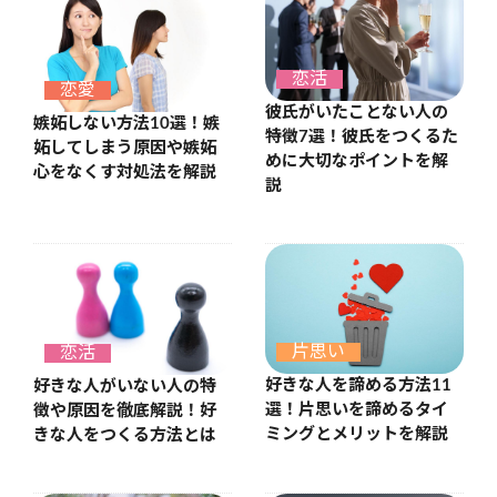
恋活
恋愛
彼氏がいたことない人の
嫉妬しない方法10選！嫉
特徴7選！彼氏をつくるた
妬してしまう原因や嫉妬
めに大切なポイントを解
心をなくす対処法を解説
説
片思い
恋活
好きな人を諦める方法11
好きな人がいない人の特
選！片思いを諦めるタイ
徴や原因を徹底解説！好
ミングとメリットを解説
きな人をつくる方法とは