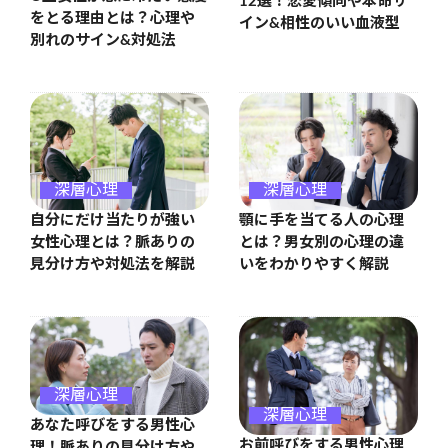
12選！恋愛傾向や本命サ
をとる理由とは？心理や
イン&相性のいい血液型
別れのサイン&対処法
深層心理
深層心理
自分にだけ当たりが強い
顎に手を当てる人の心理
女性心理とは？脈ありの
とは？男女別の心理の違
見分け方や対処法を解説
いをわかりやすく解説
深層心理
深層心理
あなた呼びをする男性心
お前呼びをする男性心理
理！脈ありの見分け方や