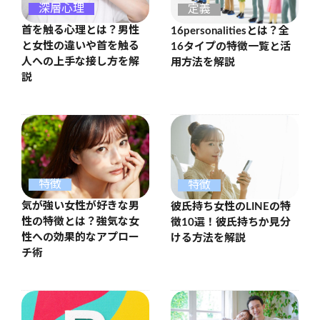
深層心理
定義
首を触る心理とは？男性
16personalitiesとは？全
と女性の違いや首を触る
16タイプの特徴一覧と活
人への上手な接し方を解
用方法を解説
説
特徴
特徴
気が強い女性が好きな男
彼氏持ち女性のLINEの特
性の特徴とは？強気な女
徴10選！彼氏持ちか見分
性への効果的なアプロー
ける方法を解説
チ術