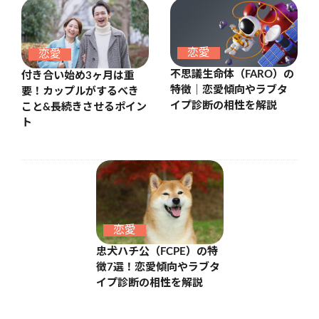
恋愛
恋愛
不思議生命体（FARO）の
付き合い始め3ヶ月は重
特徴｜恋愛傾向やラブタ
要！カップルがするべき
イプ診断の相性を解説
こと&長続きさせるポイン
ト
恋愛
忠犬ハチ公（FCPE）の特
徴7選！恋愛傾向やラブタ
イプ診断の相性を解説