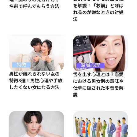
を解説！「お前」と呼ば
名前で呼んでもらう方法
れるのが嫌なときの対処
法
特徴
深層心理
男性が離れられない女の
舌を出す心理とは？恋愛
特徴8選！男性心理や手放
における男女別の意味や
したくない女になる方法
仕草に隠された本音を解
説