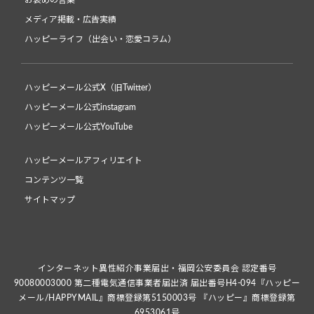
お褒めの言葉
メディア掲載・広告実績
ハッピーライフ（出会い・恋愛コラム）
ハッピーメール公式X（旧Twitter）
ハッピーメール公式instagram
ハッピーメール公式YouTube
ハッピーメールアフィリエイト
コンテンツ一覧
サイトマップ
インターネット異性紹介事業届出・福岡公安委員会 認定番号
90080003000 第二種電気通信事業者届出済 届出番号H4-094『ハッピー
メール/HAPPYMAIL』商標登録第5150003号 『ハッピー』商標登録第
6953061号