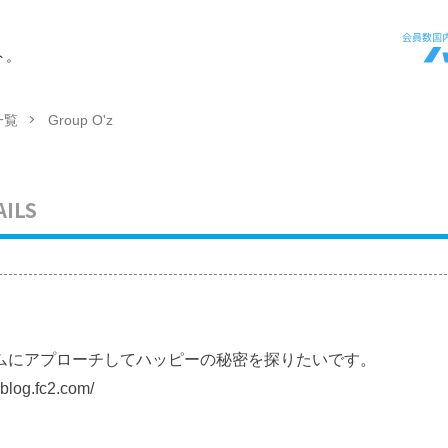
ト。
一覧
Group O'z
AILS
ムにアプローチしてハッピーの秘密を探りたいです。
log.fc2.com/