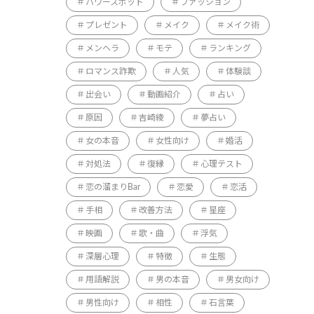
パワースポット
ファッション
プレゼント
メイク
メイク術
メンヘラ
モテ
ランキング
ロマンス詐欺
人気
体験談
出会い
動画紹介
占い
原因
吉崎綾
夢占い
女の本音
女性向け
婚活
対処法
復縁
心理テスト
恋の溜まりBar
恋愛
恋活
手相
改善方法
星座
映画
歌・曲
浮気
深層心理
特徴
生態
用語解説
男の本音
男女向け
男性向け
相性
石言葉