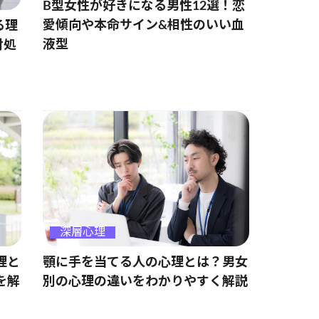
B型女性が好きになる男性12選！恋
愛傾向や本命サイン&相性のいい血
る理
液型
対処
深層心理
理と
顎に手を当てる人の心理とは？男女
を解
別の心理の違いをわかりやすく解説