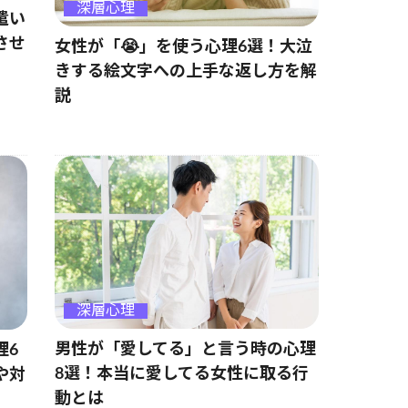
深層心理
遣い
させ
女性が「😭」を使う心理6選！大泣
きする絵文字への上手な返し方を解
説
深層心理
男性が「愛してる」と言う時の心理
理6
8選！本当に愛してる女性に取る行
や対
動とは