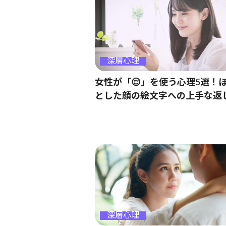
深層心理
女性が「😌」を使う心理5選！
とした顔の絵文字への上手な返
深層心理