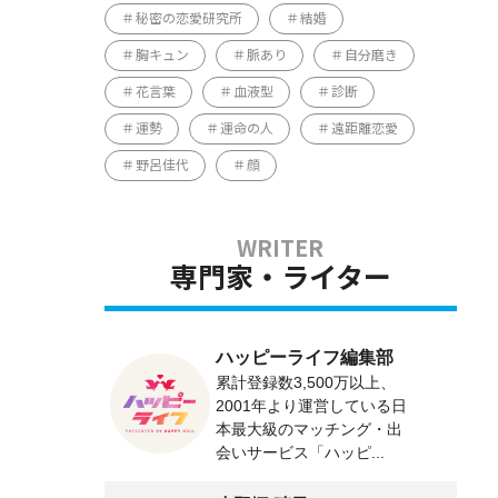
秘密の恋愛研究所
結婚
胸キュン
脈あり
自分磨き
花言葉
血液型
診断
運勢
運命の人
遠距離恋愛
野呂佳代
顔
専門家・ライター
ハッピーライフ編集部
累計登録数3,500万以上、
2001年より運営している日
本最大級のマッチング・出
会いサービス「ハッピ...