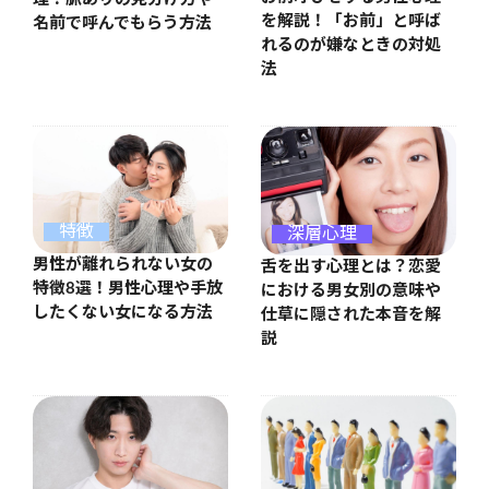
を解説！「お前」と呼ば
名前で呼んでもらう方法
れるのが嫌なときの対処
法
特徴
深層心理
男性が離れられない女の
舌を出す心理とは？恋愛
特徴8選！男性心理や手放
における男女別の意味や
したくない女になる方法
仕草に隠された本音を解
説