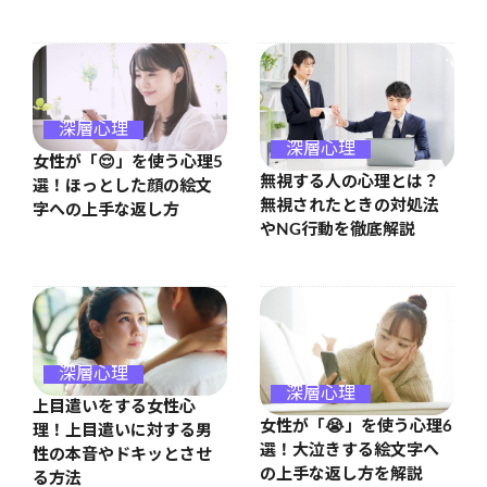
深層心理
深層心理
女性が「😌」を使う心理5
無視する人の心理とは？
選！ほっとした顔の絵文
無視されたときの対処法
字への上手な返し方
やNG行動を徹底解説
深層心理
深層心理
上目遣いをする女性心
女性が「😭」を使う心理6
理！上目遣いに対する男
選！大泣きする絵文字へ
性の本音やドキッとさせ
の上手な返し方を解説
る方法