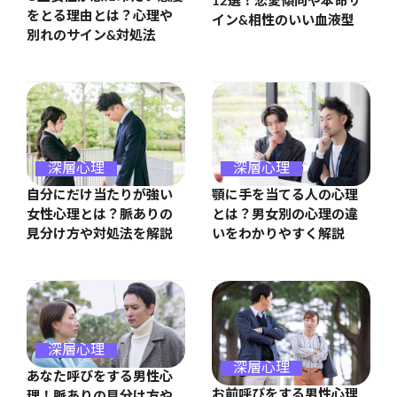
12選！恋愛傾向や本命サ
をとる理由とは？心理や
イン&相性のいい血液型
別れのサイン&対処法
深層心理
深層心理
自分にだけ当たりが強い
顎に手を当てる人の心理
女性心理とは？脈ありの
とは？男女別の心理の違
見分け方や対処法を解説
いをわかりやすく解説
深層心理
深層心理
あなた呼びをする男性心
お前呼びをする男性心理
理！脈ありの見分け方や