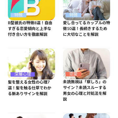
特徴
特徴
B型彼氏の特徴8選！自由
愛し合ってるカップルの特
すぎる恋愛傾向と上手な
徴10選！長続きするため
付き合い方を徹底解説
に大切なことを解説
恋愛
深層心理
未読無視は「察しろ」の
髪を整える女性の心理7
サイン？未読スルーする
選！髪を触る仕草でわか
男女の心理と対処法を解
る脈ありサインを解説
説