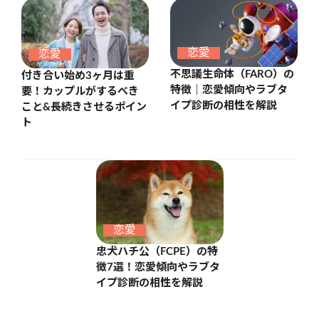
恋愛
恋愛
不思議生命体（FARO）の
付き合い始め3ヶ月は重
特徴｜恋愛傾向やラブタ
要！カップルがするべき
イプ診断の相性を解説
こと&長続きさせるポイン
ト
恋愛
忠犬ハチ公（FCPE）の特
徴7選！恋愛傾向やラブタ
イプ診断の相性を解説