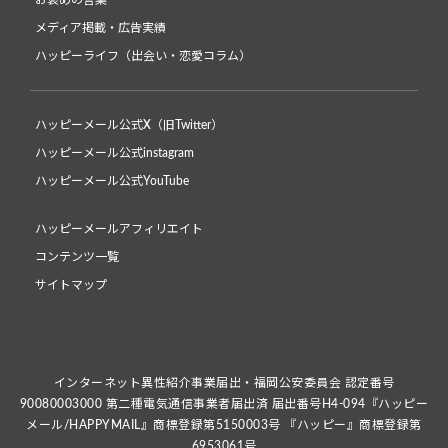
お褒めの言葉
メディア掲載・広告実績
ハッピーライフ（出会い・恋愛コラム）
ハッピーメール公式X（旧Twitter）
ハッピーメール公式instagram
ハッピーメール公式YouTube
ハッピーメールアフィリエイト
コンテンツ一覧
サイトマップ
インターネット異性紹介事業届出・福岡公安委員会 認定番号
90080003000 第二種電気通信事業者届出済 届出番号H4-094『ハッピー
メール/HAPPYMAIL』商標登録第5150003号 『ハッピー』商標登録第
6953061号