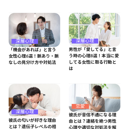
深層心理
深層心理
男性が「愛してる」と言
「機会があれば」と言う
う時の心理8選！本当に愛
女性心理6選！脈あり・脈
してる女性に取る行動と
なしの見分け方や対処法
は
恋愛
深層心理
彼氏が音信不通になる理
彼氏の匂いが好きな理由
由とは？連絡を絶つ男性
とは？遺伝子レベルの相
心理や適切な対処法を解