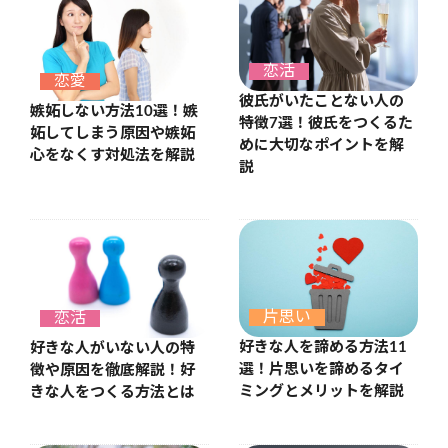
恋活
恋愛
彼氏がいたことない人の
嫉妬しない方法10選！嫉
特徴7選！彼氏をつくるた
妬してしまう原因や嫉妬
めに大切なポイントを解
心をなくす対処法を解説
説
片思い
恋活
好きな人を諦める方法11
好きな人がいない人の特
選！片思いを諦めるタイ
徴や原因を徹底解説！好
ミングとメリットを解説
きな人をつくる方法とは