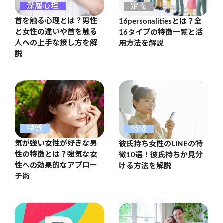
深層心理
定義
首を触る心理とは？男性
16personalitiesとは？全
と女性の違いや首を触る
16タイプの特徴一覧と活
人への上手な接し方を解
用方法を解説
説
特徴
特徴
気が強い女性が好きな男
彼氏持ち女性のLINEの特
性の特徴とは？強気な女
徴10選！彼氏持ちか見分
性への効果的なアプロー
ける方法を解説
チ術