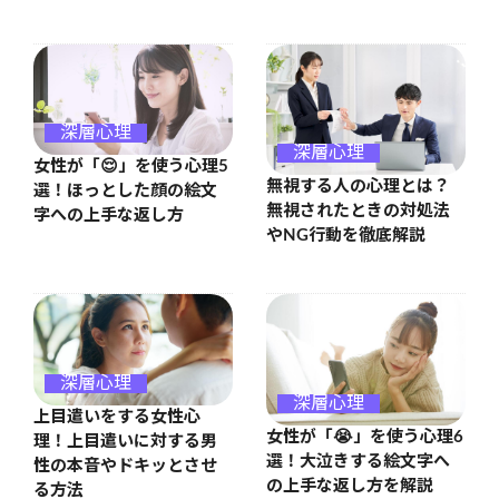
深層心理
深層心理
女性が「😌」を使う心理5
無視する人の心理とは？
選！ほっとした顔の絵文
無視されたときの対処法
字への上手な返し方
やNG行動を徹底解説
深層心理
深層心理
上目遣いをする女性心
女性が「😭」を使う心理6
理！上目遣いに対する男
選！大泣きする絵文字へ
性の本音やドキッとさせ
の上手な返し方を解説
る方法