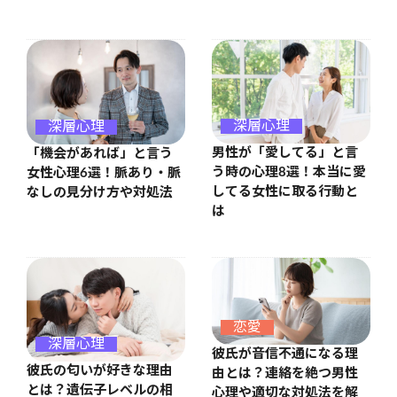
深層心理
深層心理
男性が「愛してる」と言
「機会があれば」と言う
う時の心理8選！本当に愛
女性心理6選！脈あり・脈
してる女性に取る行動と
なしの見分け方や対処法
は
恋愛
深層心理
彼氏が音信不通になる理
彼氏の匂いが好きな理由
由とは？連絡を絶つ男性
とは？遺伝子レベルの相
心理や適切な対処法を解