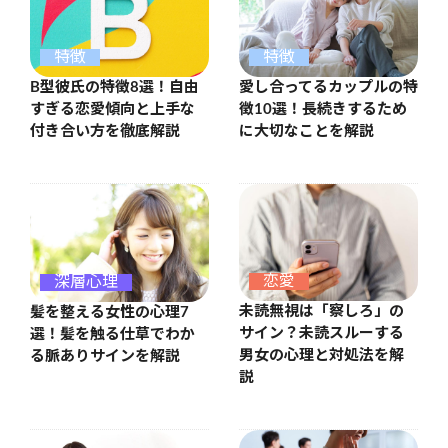
特徴
特徴
B型彼氏の特徴8選！自由
愛し合ってるカップルの特
すぎる恋愛傾向と上手な
徴10選！長続きするため
付き合い方を徹底解説
に大切なことを解説
恋愛
深層心理
未読無視は「察しろ」の
髪を整える女性の心理7
サイン？未読スルーする
選！髪を触る仕草でわか
男女の心理と対処法を解
る脈ありサインを解説
説