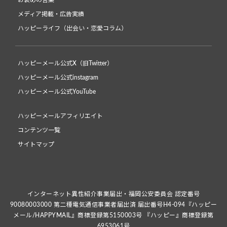
お褒めの言葉
メディア掲載・広告実績
ハッピーライフ（出会い・恋愛コラム）
ハッピーメール公式X（旧Twitter）
ハッピーメール公式instagram
ハッピーメール公式YouTube
ハッピーメールアフィリエイト
コンテンツ一覧
サイトマップ
インターネット異性紹介事業届出・福岡公安委員会 認定番号
90080003000 第二種電気通信事業者届出済 届出番号H4-094『ハッピー
メール/HAPPYMAIL』商標登録第5150003号 『ハッピー』商標登録第
6953061号