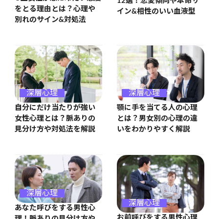
12選！恋愛傾向や本命サ
をとる理由とは？心理や
イン&相性のいい血液型
別れのサイン&対処法
深層心理
深層心理
自分にだけ当たりが強い
顎に手を当てる人の心理
女性心理とは？脈ありの
とは？男女別の心理の違
見分け方や対処法を解説
いをわかりやすく解説
深層心理
深層心理
あなた呼びをする男性心
お前呼びをする男性心理
理！脈ありの見分け方や