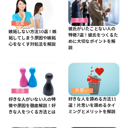
恋活
恋愛
彼氏がいたことない人の
嫉妬しない方法10選！嫉
特徴7選！彼氏をつくるた
妬してしまう原因や嫉妬
めに大切なポイントを解
心をなくす対処法を解説
説
片思い
恋活
好きな人を諦める方法11
好きな人がいない人の特
選！片思いを諦めるタイ
徴や原因を徹底解説！好
ミングとメリットを解説
きな人をつくる方法とは