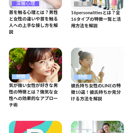
深層心理
定義
首を触る心理とは？男性
16personalitiesとは？全
と女性の違いや首を触る
16タイプの特徴一覧と活
人への上手な接し方を解
用方法を解説
説
特徴
特徴
気が強い女性が好きな男
彼氏持ち女性のLINEの特
性の特徴とは？強気な女
徴10選！彼氏持ちか見分
性への効果的なアプロー
ける方法を解説
チ術