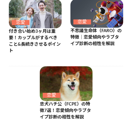
恋愛
恋愛
不思議生命体（FARO）の
付き合い始め3ヶ月は重
特徴｜恋愛傾向やラブタ
要！カップルがするべき
イプ診断の相性を解説
こと&長続きさせるポイン
ト
恋愛
忠犬ハチ公（FCPE）の特
徴7選！恋愛傾向やラブタ
イプ診断の相性を解説