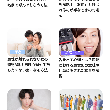
を解説！「お前」と呼ば
名前で呼んでもらう方法
れるのが嫌なときの対処
法
特徴
深層心理
男性が離れられない女の
舌を出す心理とは？恋愛
特徴8選！男性心理や手放
における男女別の意味や
したくない女になる方法
仕草に隠された本音を解
説