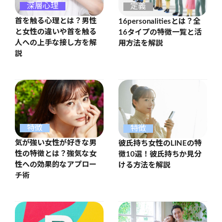
深層心理
定義
首を触る心理とは？男性
16personalitiesとは？全
と女性の違いや首を触る
16タイプの特徴一覧と活
人への上手な接し方を解
用方法を解説
説
特徴
特徴
気が強い女性が好きな男
彼氏持ち女性のLINEの特
性の特徴とは？強気な女
徴10選！彼氏持ちか見分
性への効果的なアプロー
ける方法を解説
チ術