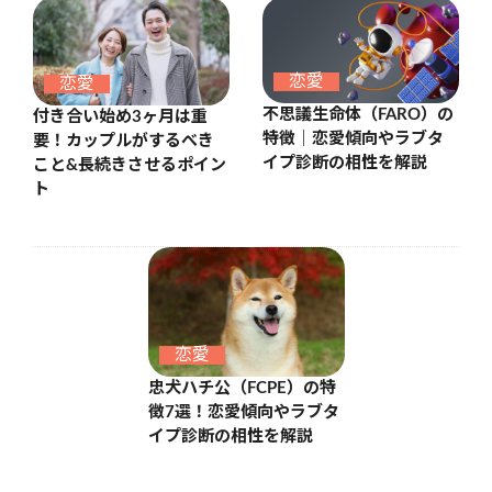
恋愛
恋愛
不思議生命体（FARO）の
付き合い始め3ヶ月は重
特徴｜恋愛傾向やラブタ
要！カップルがするべき
イプ診断の相性を解説
こと&長続きさせるポイン
ト
恋愛
忠犬ハチ公（FCPE）の特
徴7選！恋愛傾向やラブタ
イプ診断の相性を解説