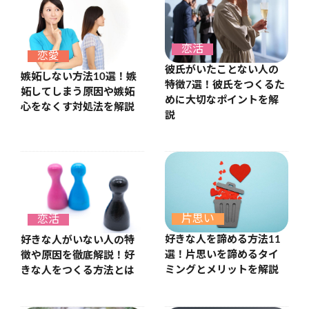
恋活
恋愛
彼氏がいたことない人の
嫉妬しない方法10選！嫉
特徴7選！彼氏をつくるた
妬してしまう原因や嫉妬
めに大切なポイントを解
心をなくす対処法を解説
説
片思い
恋活
好きな人を諦める方法11
好きな人がいない人の特
選！片思いを諦めるタイ
徴や原因を徹底解説！好
ミングとメリットを解説
きな人をつくる方法とは