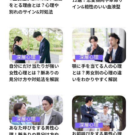
12選！恋愛傾向や本命サ
をとる理由とは？心理や
イン&相性のいい血液型
別れのサイン&対処法
深層心理
深層心理
自分にだけ当たりが強い
顎に手を当てる人の心理
女性心理とは？脈ありの
とは？男女別の心理の違
見分け方や対処法を解説
いをわかりやすく解説
深層心理
深層心理
あなた呼びをする男性心
お前呼びをする男性心理
理！脈ありの見分け方や