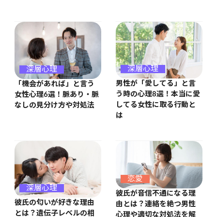
深層心理
深層心理
男性が「愛してる」と言
「機会があれば」と言う
う時の心理8選！本当に愛
女性心理6選！脈あり・脈
してる女性に取る行動と
なしの見分け方や対処法
は
恋愛
深層心理
彼氏が音信不通になる理
彼氏の匂いが好きな理由
由とは？連絡を絶つ男性
とは？遺伝子レベルの相
心理や適切な対処法を解