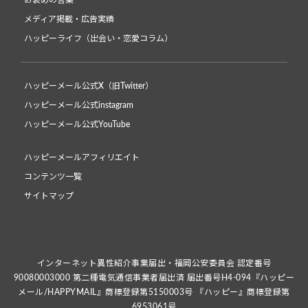
お褒めの言葉
メディア掲載・広告実績
ハッピーライフ（出会い・恋愛コラム）
ハッピーメール公式X（旧Twitter）
ハッピーメール公式instagram
ハッピーメール公式YouTube
ハッピーメールアフィリエイト
コンテンツ一覧
サイトマップ
インターネット異性紹介事業届出・福岡公安委員会 認定番号
90080003000 第二種電気通信事業者届出済 届出番号H4-094『ハッピー
メール/HAPPYMAIL』商標登録第5150003号 『ハッピー』商標登録第
6953061号