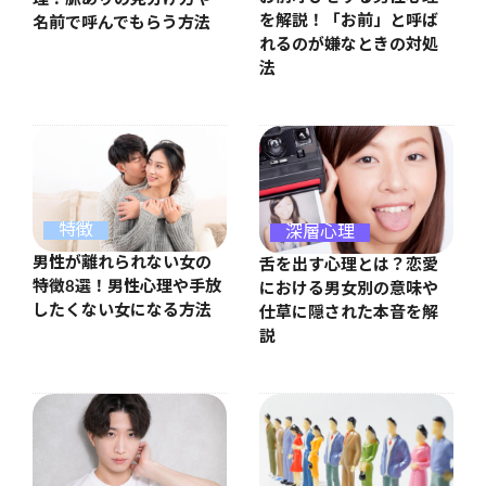
を解説！「お前」と呼ば
名前で呼んでもらう方法
れるのが嫌なときの対処
法
特徴
深層心理
男性が離れられない女の
舌を出す心理とは？恋愛
特徴8選！男性心理や手放
における男女別の意味や
したくない女になる方法
仕草に隠された本音を解
説