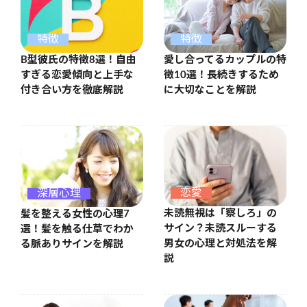
特徴
特徴
B型彼氏の特徴8選！自由
愛し合ってるカップルの特
すぎる恋愛傾向と上手な
徴10選！長続きするため
付き合い方を徹底解説
に大切なことを解説
恋愛
深層心理
未読無視は「察しろ」の
髪を整える女性の心理7
サイン？未読スルーする
選！髪を触る仕草でわか
男女の心理と対処法を解
る脈ありサインを解説
説