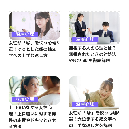
深層心理
深層心理
女性が「😌」を使う心理5
無視する人の心理とは？
選！ほっとした顔の絵文
無視されたときの対処法
字への上手な返し方
やNG行動を徹底解説
深層心理
深層心理
上目遣いをする女性心
女性が「😭」を使う心理6
理！上目遣いに対する男
選！大泣きする絵文字へ
性の本音やドキッとさせ
の上手な返し方を解説
る方法