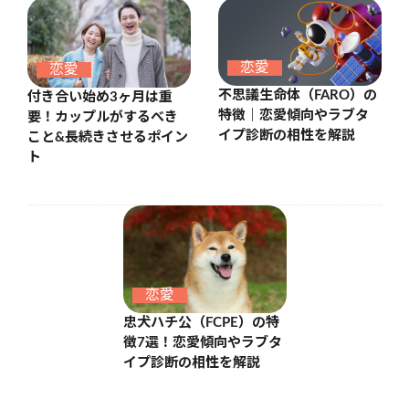
恋愛
恋愛
不思議生命体（FARO）の
付き合い始め3ヶ月は重
特徴｜恋愛傾向やラブタ
要！カップルがするべき
イプ診断の相性を解説
こと&長続きさせるポイン
ト
恋愛
忠犬ハチ公（FCPE）の特
徴7選！恋愛傾向やラブタ
イプ診断の相性を解説