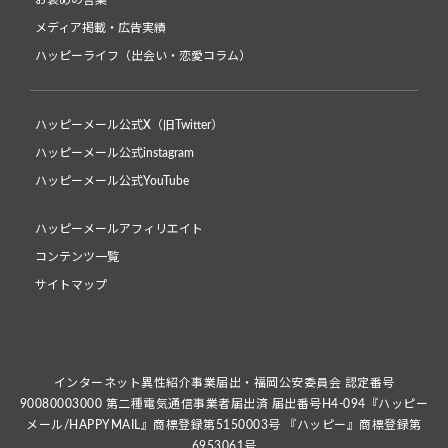
お褒めの言葉
メディア掲載・広告実績
ハッピーライフ（出会い・恋愛コラム）
ハッピーメール公式X（旧Twitter）
ハッピーメール公式instagram
ハッピーメール公式YouTube
ハッピーメールアフィリエイト
コンテンツ一覧
サイトマップ
インターネット異性紹介事業届出・福岡公安委員会 認定番号
90080003000 第二種電気通信事業者届出済 届出番号H4-094『ハッピー
メール/HAPPYMAIL』商標登録第5150003号 『ハッピー』商標登録第
6953061号