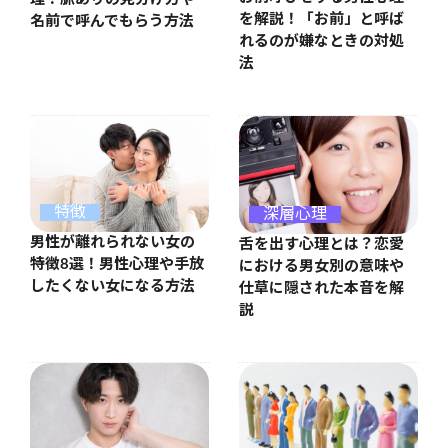
を解説！「お前」と呼ば
名前で呼んでもらう方法
れるのが嫌なときの対処
法
特徴
深層心理
男性が離れられない女の
舌を出す心理とは？恋愛
特徴8選！男性心理や手放
における男女別の意味や
したくない女になる方法
仕草に隠された本音を解
説