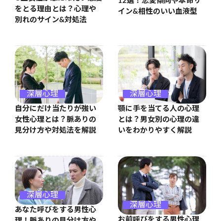
12選！恋愛傾向や本命サ
をとる理由とは？心理や
イン&相性のいい血液型
別れのサイン&対処法
深層心理
深層心理
自分にだけ当たりが強い
顎に手を当てる人の心理
女性心理とは？脈ありの
とは？男女別の心理の違
見分け方や対処法を解説
いをわかりやすく解説
深層心理
深層心理
あなた呼びをする男性心
お前呼びをする男性心理
理！脈ありの見分け方や