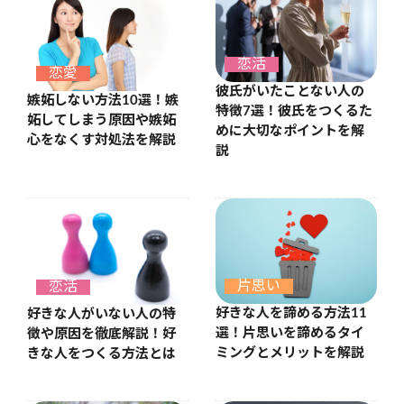
恋活
恋愛
彼氏がいたことない人の
嫉妬しない方法10選！嫉
特徴7選！彼氏をつくるた
妬してしまう原因や嫉妬
めに大切なポイントを解
心をなくす対処法を解説
説
片思い
恋活
好きな人を諦める方法11
好きな人がいない人の特
選！片思いを諦めるタイ
徴や原因を徹底解説！好
ミングとメリットを解説
きな人をつくる方法とは