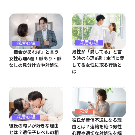
深層心理
深層心理
男性が「愛してる」と言
「機会があれば」と言う
う時の心理8選！本当に愛
女性心理6選！脈あり・脈
してる女性に取る行動と
なしの見分け方や対処法
は
恋愛
深層心理
彼氏が音信不通になる理
彼氏の匂いが好きな理由
由とは？連絡を絶つ男性
とは？遺伝子レベルの相
心理や適切な対処法を解