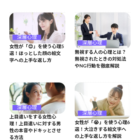
深層心理
深層心理
女性が「😌」を使う心理5
無視する人の心理とは？
選！ほっとした顔の絵文
無視されたときの対処法
字への上手な返し方
やNG行動を徹底解説
深層心理
深層心理
上目遣いをする女性心
女性が「😭」を使う心理6
理！上目遣いに対する男
選！大泣きする絵文字へ
性の本音やドキッとさせ
の上手な返し方を解説
る方法