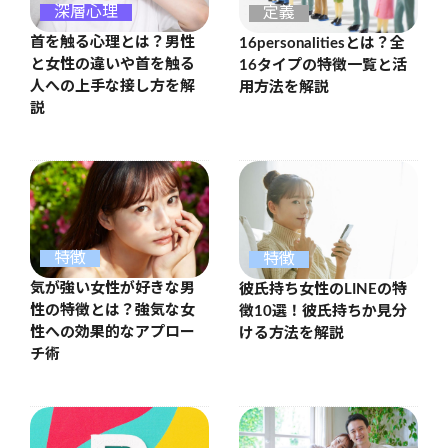
深層心理
定義
首を触る心理とは？男性
16personalitiesとは？全
と女性の違いや首を触る
16タイプの特徴一覧と活
人への上手な接し方を解
用方法を解説
説
特徴
特徴
気が強い女性が好きな男
彼氏持ち女性のLINEの特
性の特徴とは？強気な女
徴10選！彼氏持ちか見分
性への効果的なアプロー
ける方法を解説
チ術