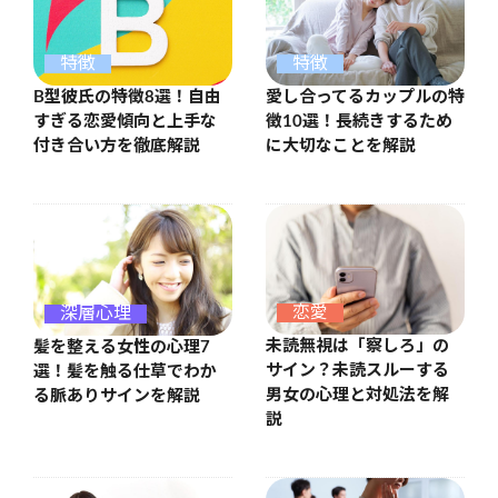
特徴
特徴
B型彼氏の特徴8選！自由
愛し合ってるカップルの特
すぎる恋愛傾向と上手な
徴10選！長続きするため
付き合い方を徹底解説
に大切なことを解説
恋愛
深層心理
未読無視は「察しろ」の
髪を整える女性の心理7
サイン？未読スルーする
選！髪を触る仕草でわか
男女の心理と対処法を解
る脈ありサインを解説
説