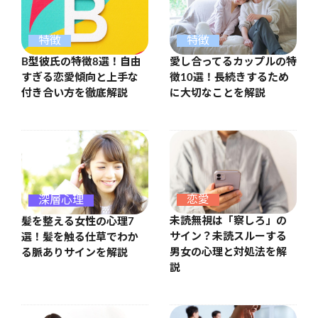
特徴
特徴
B型彼氏の特徴8選！自由
愛し合ってるカップルの特
すぎる恋愛傾向と上手な
徴10選！長続きするため
付き合い方を徹底解説
に大切なことを解説
恋愛
深層心理
未読無視は「察しろ」の
髪を整える女性の心理7
サイン？未読スルーする
選！髪を触る仕草でわか
男女の心理と対処法を解
る脈ありサインを解説
説