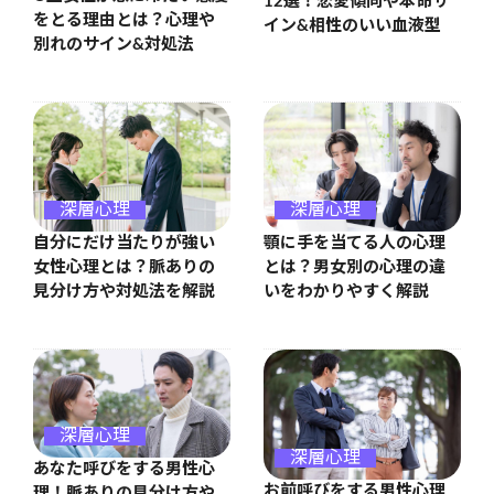
12選！恋愛傾向や本命サ
をとる理由とは？心理や
イン&相性のいい血液型
別れのサイン&対処法
深層心理
深層心理
自分にだけ当たりが強い
顎に手を当てる人の心理
女性心理とは？脈ありの
とは？男女別の心理の違
見分け方や対処法を解説
いをわかりやすく解説
深層心理
深層心理
あなた呼びをする男性心
お前呼びをする男性心理
理！脈ありの見分け方や