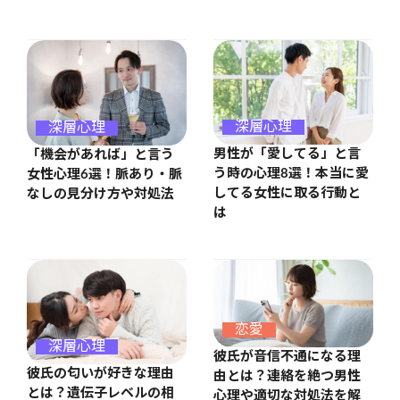
深層心理
深層心理
男性が「愛してる」と言
「機会があれば」と言う
う時の心理8選！本当に愛
女性心理6選！脈あり・脈
してる女性に取る行動と
なしの見分け方や対処法
は
恋愛
深層心理
彼氏が音信不通になる理
彼氏の匂いが好きな理由
由とは？連絡を絶つ男性
とは？遺伝子レベルの相
心理や適切な対処法を解