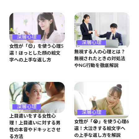
深層心理
深層心理
女性が「😌」を使う心理5
無視する人の心理とは？
選！ほっとした顔の絵文
無視されたときの対処法
字への上手な返し方
やNG行動を徹底解説
深層心理
深層心理
上目遣いをする女性心
女性が「😭」を使う心理6
理！上目遣いに対する男
選！大泣きする絵文字へ
性の本音やドキッとさせ
の上手な返し方を解説
る方法