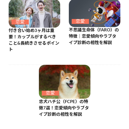
恋愛
恋愛
不思議生命体（FARO）の
付き合い始め3ヶ月は重
特徴｜恋愛傾向やラブタ
要！カップルがするべき
イプ診断の相性を解説
こと&長続きさせるポイン
ト
恋愛
忠犬ハチ公（FCPE）の特
徴7選！恋愛傾向やラブタ
イプ診断の相性を解説