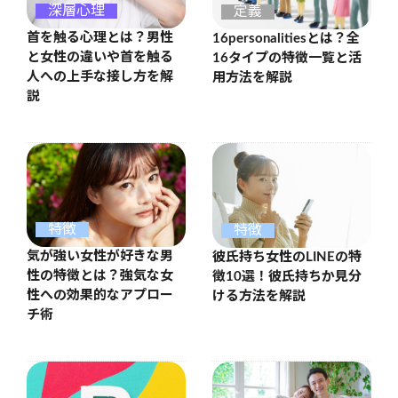
深層心理
定義
首を触る心理とは？男性
16personalitiesとは？全
と女性の違いや首を触る
16タイプの特徴一覧と活
人への上手な接し方を解
用方法を解説
説
特徴
特徴
気が強い女性が好きな男
彼氏持ち女性のLINEの特
性の特徴とは？強気な女
徴10選！彼氏持ちか見分
性への効果的なアプロー
ける方法を解説
チ術