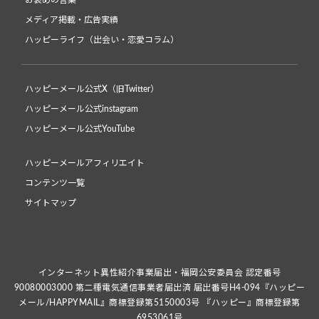
お褒めの言葉
メディア掲載・広告実績
ハッピーライフ（出会い・恋愛コラム）
ハッピーメール公式X（旧Twitter）
ハッピーメール公式instagram
ハッピーメール公式YouTube
ハッピーメールアフィリエイト
コンテンツ一覧
サイトマップ
インターネット異性紹介事業届出・福岡公安委員会 認定番号
90080003000 第二種電気通信事業者届出済 届出番号H4-094『ハッピー
メール/HAPPYMAIL』商標登録第5150003号 『ハッピー』商標登録第
6953061号