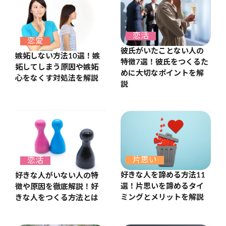
恋活
恋愛
彼氏がいたことない人の
嫉妬しない方法10選！嫉
特徴7選！彼氏をつくるた
妬してしまう原因や嫉妬
めに大切なポイントを解
心をなくす対処法を解説
説
片思い
恋活
好きな人を諦める方法11
好きな人がいない人の特
選！片思いを諦めるタイ
徴や原因を徹底解説！好
ミングとメリットを解説
きな人をつくる方法とは