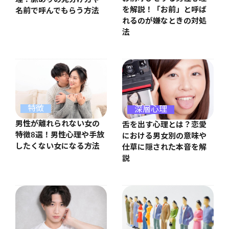
を解説！「お前」と呼ば
名前で呼んでもらう方法
れるのが嫌なときの対処
法
特徴
深層心理
男性が離れられない女の
舌を出す心理とは？恋愛
特徴8選！男性心理や手放
における男女別の意味や
したくない女になる方法
仕草に隠された本音を解
説