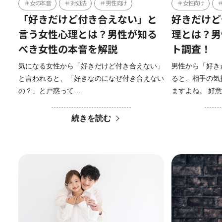
女の本音
対処法
男性向け
女性向け
「好きだけど付き合えない」と
好きだけど
言う女性心理とは？男性が知る
理とは？男
べき女性の本音を解説
ト調査！
気になる女性から「好きだけど付き合えない」
男性から「好き
と言われると、「好きなのになぜ付き合えない
ると、相手の気
の？」と戸惑って…
ますよね。 好
続きを読む