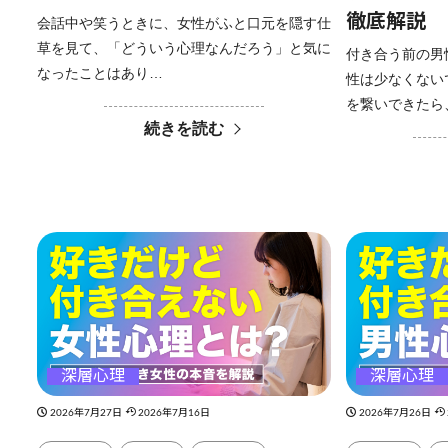
徹底解説
会話中や笑うときに、女性がふと口元を隠す仕
草を見て、「どういう心理なんだろう」と気に
付き合う前の男
なったことはあり…
性は少なくない
を繋いできたら
続きを読む
深層心理
深層心理
2026年7月27日
2026年7月16日
2026年7月26日