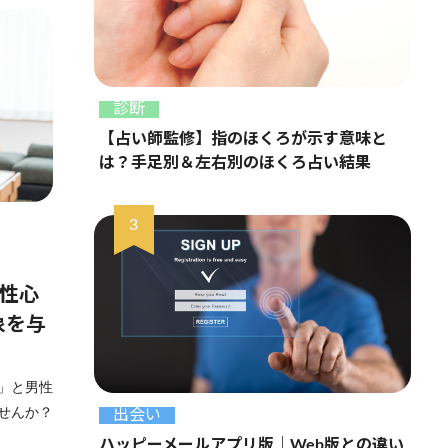
診断
【占い師監修】指のほくろが示す意味と
は？手足別＆左右別のほくろ占い結果
性心
象を与
」と男性
せんか？
出会い
ハッピーメールアプリ版｜Web版との違い