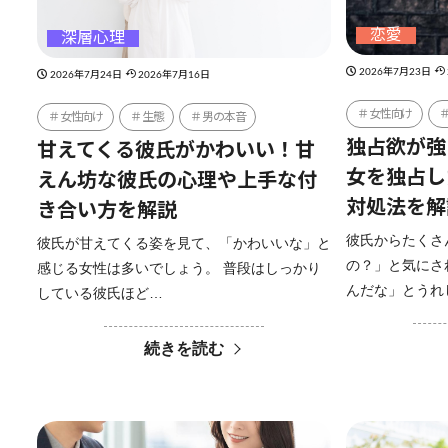
恋愛
深層心理
2026年7月23日
2026年7月24日
2026年7月16日
女性向け
女性向け
生態
男の本音
独占欲が強
甘えてくる彼氏がかわいい！甘
女を独占し
えん坊な彼氏の心理や上手な付
対処法を解
き合い方を解説
彼氏からたくさ
彼氏が甘えてくる姿を見て、「かわいいな」と
の？」と気にさ
感じる女性は多いでしょう。 普段はしっかり
んだな」とうれ
している彼氏ほど…
続きを読む