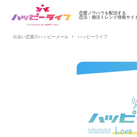
恋愛ノウハウを配信する
恋活・婚活トレンド情報サイ
出会い恋愛のハッピーメール
ハッピーライフ