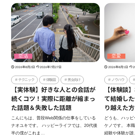
恋活
恋愛
2026年8月2日
2026年7月27日
2026年8月1日
テクニック
体験談
男女向け
ノウハウ
【実体験】好きな人との会話が
【体験談】
続くコツ！実際に距離が縮まっ
て結婚した
た話題＆失敗した話題
り越えた方
こんにちは、普段Web関係の仕事をしている
どうも、ハッピ
ナオユキです。 ハッピーライフでは、20代後
ケノです。 本
半の僕がこれま…
経験や体験が誰