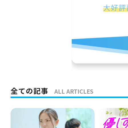
ALL ARTICLES
全ての記事