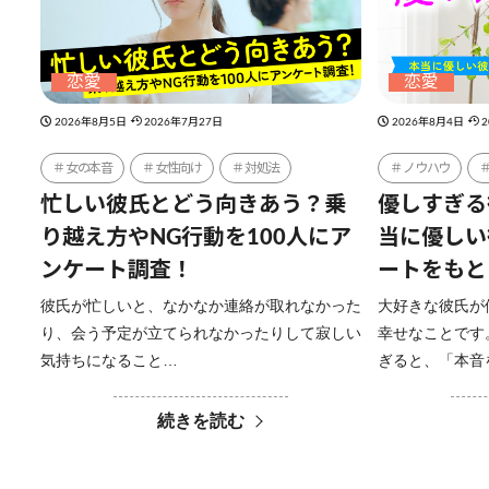
恋愛
恋愛
2026年8月5日
2026年7月27日
2026年8月4日
女の本音
女性向け
対処法
ノウハウ
忙しい彼氏とどう向きあう？乗
優しすぎる
り越え方やNG行動を100人にア
当に優しい
ンケート調査！
ートをもと
彼氏が忙しいと、なかなか連絡が取れなかった
大好きな彼氏が
り、会う予定が立てられなかったりして寂しい
幸せなことです
気持ちになること…
ぎると、「本音
続きを読む