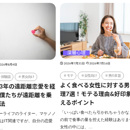
深層心理
2026年7月31日
2026年7月16日
2026年8月4日
モテ
女性向け
男の本音
体験談
男女向け
よく食べる女性に対する男
3年の遠距離恋愛を経
理7選！モテる理由&好印
僕たちが遠距離を乗
えるポイント
法
「いっぱい食べたら引かれちゃうかな
ーライフのライター、マケノノ
の前で食事の量を控えた経験はありま
職はIT関連ですが、自分の恋愛
女性の中には、…
…