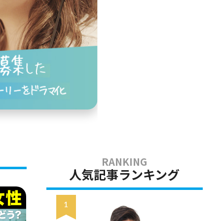
人気記事ランキング