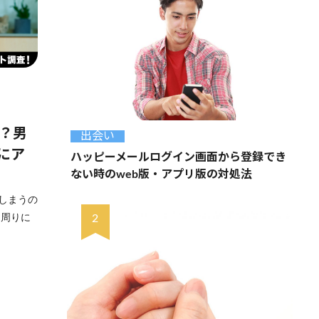
？男
出会い
にア
ハッピーメールログイン画面から登録でき
ない時のweb版・アプリ版の対処法
しまうの
 周りに