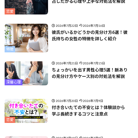
占したがる心理や上手な対処法を解説
恋愛
2026年7月22日
2026年7月16日
彼氏がいるかどうかの見分け方6選！彼
氏持ちの女性の特徴を詳しく紹介
特徴
2026年7月21日
2026年7月15日
ちょっかいを出す男性心理5選！脈あり
の見分け方やケース別の対処法を解説
深層心理
2026年7月20日
2026年7月9日
付き合いたての不安とは？体験談から
学ぶ長続きするコツと注意点
恋愛