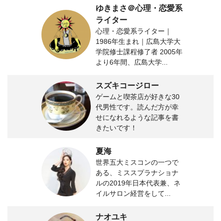
ゆきまさ＠心理・恋愛系
ライター
心理・恋愛系ライター｜
1986年生まれ｜広島大学大
学院修士課程修了者 2005年
より6年間、広島大学...
スズキコージロー
ゲームと喫茶店が好きな30
代男性です。読んだ方が幸
せになれるような記事を書
きたいです！
夏海
世界五大ミスコンの一つで
ある、ミススプラナショナ
ルの2019年日本代表兼、ネ
イルサロン経営をして...
ナオユキ