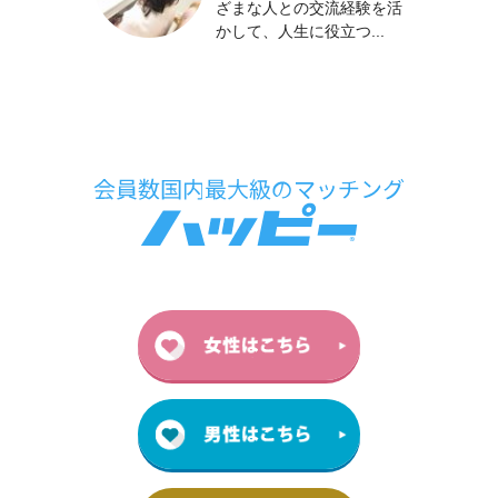
ざまな人との交流経験を活
かして、人生に役立つ...