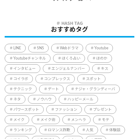
おすすめタグ
LINE
SNS
Webドラマ
Youtube
Youtubeチャンネル
ほくろ占い
ほのか
インタビュー
エンジェルナンバー
キス
コイラボ
コンプレックス
スポット
テクニック
デート
ナジャ・グランディーバ
ネタ
ノウハウ
ハッピーメール
パワースポット
ファッション
プレゼント
メイク
メイク術
メンヘラ
モテ
ランキング
ロマンス詐欺
人気
体験談