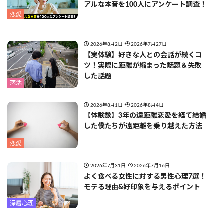
アルな本音を100人にアンケート調査！
恋愛
2026年8月2日
2026年7月27日
【実体験】好きな人との会話が続くコ
ツ！実際に距離が縮まった話題＆失敗
した話題
恋活
2026年8月1日
2026年8月4日
【体験談】3年の遠距離恋愛を経て結婚
した僕たちが遠距離を乗り越えた方法
恋愛
2026年7月31日
2026年7月16日
よく食べる女性に対する男性心理7選！
モテる理由&好印象を与えるポイント
深層心理