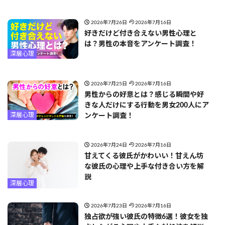
2026年7月26日
2026年7月16日
好きだけど付き合えない男性心理と
は？男性の本音をアンケート調査！
深層心理
2026年7月25日
2026年7月16日
男性からの好意とは？感じる瞬間や好
きな人だけにする行動を男女200人にア
深層心理
ンケート調査！
2026年7月24日
2026年7月16日
甘えてくる彼氏がかわいい！甘えん坊
な彼氏の心理や上手な付き合い方を解
説
深層心理
2026年7月23日
2026年7月16日
独占欲が強い彼氏の特徴6選！彼女を独