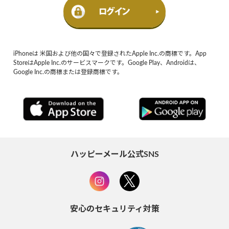
iPhoneは 米国および他の国々で登録されたApple Inc.の商標です。App
StoreはApple Inc.のサービスマークです。Google Play、Androidは、
Google Inc.の商標または登録商標です。
ハッピーメール公式SNS
安心のセキュリティ対策