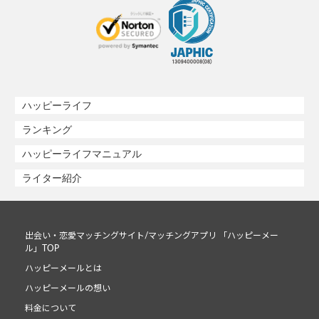
ハッピーライフ
ランキング
ハッピーライフマニュアル
ライター紹介
出会い・恋愛マッチングサイト/マッチングアプリ 「ハッピーメー
ル」TOP
ハッピーメールとは
ハッピーメールの想い
料金について