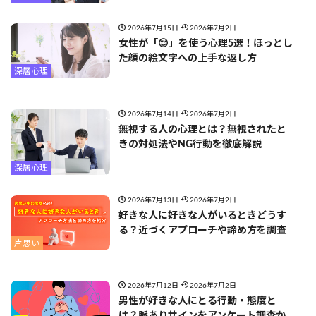
2026年7月15日
2026年7月2日
女性が「😌」を使う心理5選！ほっとし
た顔の絵文字への上手な返し方
深層心理
2026年7月14日
2026年7月2日
無視する人の心理とは？無視されたと
きの対処法やNG行動を徹底解説
深層心理
2026年7月13日
2026年7月2日
好きな人に好きな人がいるときどうす
る？近づくアプローチや諦め方を調査
片思い
2026年7月12日
2026年7月2日
男性が好きな人にとる行動・態度と