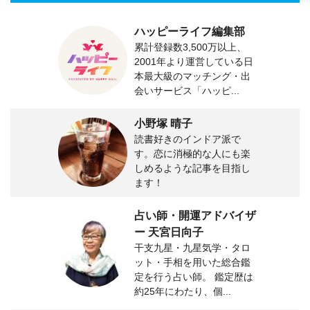
ハッピーライフ編集部
累計登録数3,500万以上、
2001年より運営している日
本最大級のマッチング・出
会いサービス「ハッピ...
小野塚 晴子
読書好きのインドア派で
す。恋に消極的な人にも楽
しめるような記事を目指し
ます！
占い師・開運アドバイザ
ー 天宮日向子
干支九星・九星気学・タロ
ット・手相を用いた総合鑑
定を行う占い師。 鑑定歴は
約25年にわたり、個...