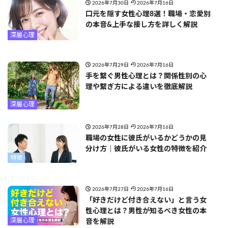
2026年7月30日
2026年7月16日
口元を隠す女性心理8選！職場・恋愛別
の本音&上手な接し方を詳しく解説
深層心理
2026年7月29日
2026年7月16日
手を繋ぐ男性心理とは？関係性別の心
理や繋ぎ方による違いを徹底解説
深層心理
2026年7月28日
2026年7月16日
職場の女性に彼氏がいるかどうかの見
分け方｜彼氏がいる女性の特徴を紹介
特徴
2026年7月27日
2026年7月16日
「好きだけど付き合えない」と言う女
性心理とは？男性が知るべき女性の本
深層心理
音を解説