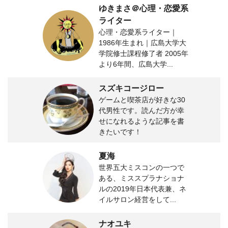
ゆきまさ＠心理・恋愛系
ライター
心理・恋愛系ライター｜
1986年生まれ｜広島大学大
学院修士課程修了者 2005年
より6年間、広島大学...
スズキコージロー
ゲームと喫茶店が好きな30
代男性です。読んだ方が幸
せになれるような記事を書
きたいです！
夏海
世界五大ミスコンの一つで
ある、ミススプラナショナ
ルの2019年日本代表兼、ネ
イルサロン経営をして...
ナオユキ