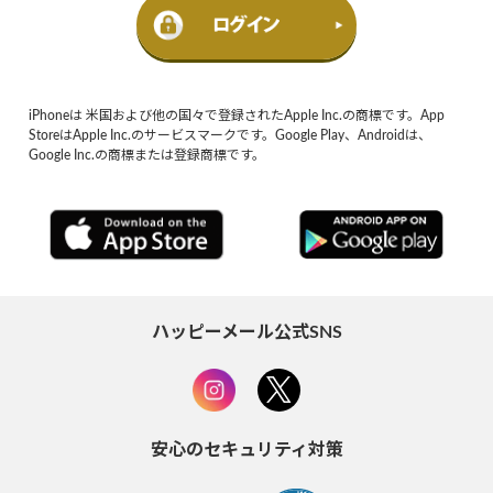
iPhoneは 米国および他の国々で登録されたApple Inc.の商標です。App
StoreはApple Inc.のサービスマークです。Google Play、Androidは、
Google Inc.の商標または登録商標です。
ハッピーメール公式SNS
安心のセキュリティ対策