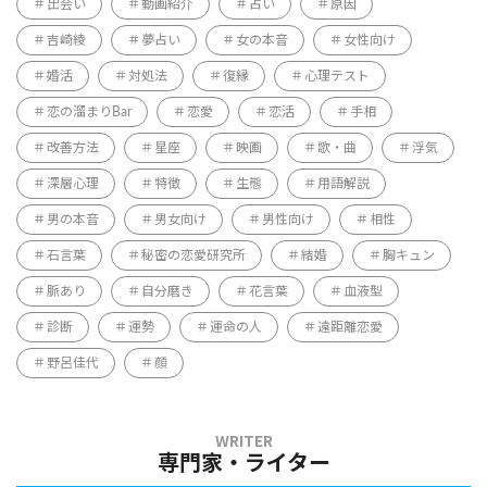
出会い
動画紹介
占い
原因
吉崎綾
夢占い
女の本音
女性向け
婚活
対処法
復縁
心理テスト
恋の溜まりBar
恋愛
恋活
手相
改善方法
星座
映画
歌・曲
浮気
深層心理
特徴
生態
用語解説
男の本音
男女向け
男性向け
相性
石言葉
秘密の恋愛研究所
結婚
胸キュン
脈あり
自分磨き
花言葉
血液型
診断
運勢
運命の人
遠距離恋愛
野呂佳代
顔
専門家・ライター