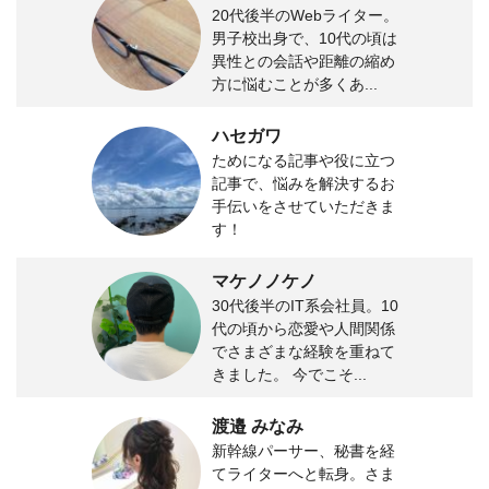
20代後半のWebライター。
男子校出身で、10代の頃は
異性との会話や距離の縮め
方に悩むことが多くあ...
ハセガワ
ためになる記事や役に立つ
記事で、悩みを解決するお
手伝いをさせていただきま
す！
マケノノケノ
30代後半のIT系会社員。10
代の頃から恋愛や人間関係
でさまざまな経験を重ねて
きました。 今でこそ...
渡邉 みなみ
新幹線パーサー、秘書を経
てライターへと転身。さま