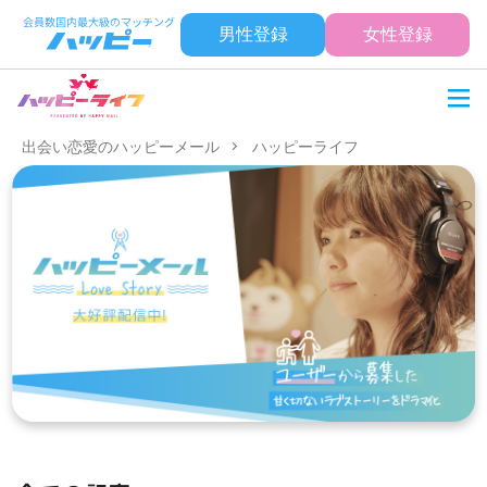
男性登録
女性登録
出会い恋愛のハッピーメール
ハッピーライフ