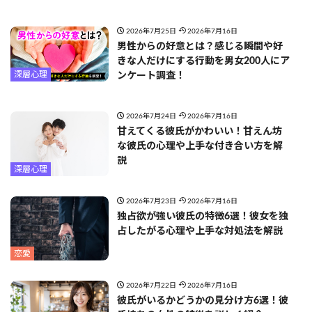
2026年7月25日
2026年7月16日
男性からの好意とは？感じる瞬間や好
きな人だけにする行動を男女200人にア
深層心理
ンケート調査！
2026年7月24日
2026年7月16日
甘えてくる彼氏がかわいい！甘えん坊
な彼氏の心理や上手な付き合い方を解
説
深層心理
2026年7月23日
2026年7月16日
独占欲が強い彼氏の特徴6選！彼女を独
占したがる心理や上手な対処法を解説
恋愛
2026年7月22日
2026年7月16日
彼氏がいるかどうかの見分け方6選！彼