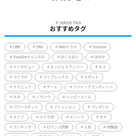
おすすめタグ
LINE
SNS
Webドラマ
Youtube
Youtubeチャンネル
ほくろ占い
ほのか
インタビュー
エンジェルナンバー
キス
コイラボ
コンプレックス
スポット
テクニック
デート
ナジャ・グランディーバ
ネタ
ノウハウ
ハッピーメール
パワースポット
ファッション
プレゼント
メイク
メイク術
メンヘラ
モテ
ランキング
ロマンス詐欺
人気
体験談