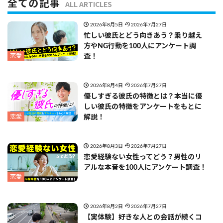
全ての記事
ALL ARTICLES
2026年8月5日
2026年7月27日
忙しい彼氏とどう向きあう？乗り越え
方やNG行動を100人にアンケート調
恋愛
査！
2026年8月4日
2026年7月27日
優しすぎる彼氏の特徴とは？本当に優
しい彼氏の特徴をアンケートをもとに
恋愛
解説！
2026年8月3日
2026年7月27日
恋愛経験ない女性ってどう？男性のリ
アルな本音を100人にアンケート調査！
恋愛
2026年8月2日
2026年7月27日
【実体験】好きな人との会話が続くコ