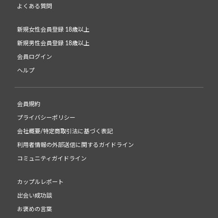
よくある質問
新規女性会員登録 18歳以上
新規男性会員登録 18歳以上
会員ログイン
ヘルプ
会員規約
プライバシーポリシー
会社概要/特定商取引法に基づく表記
利用者情報の外部送信に関するガイドライン
コミュニティガイドライン
カップルレポート
出会い成功談
お褒めの言葉