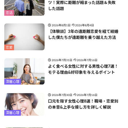
ツ！実際に距離が縮まった話題＆失敗
した話題
恋活
2026年8月1日
2026年8月4日
【体験談】3年の遠距離恋愛を経て結婚
した僕たちが遠距離を乗り越えた方法
恋愛
2026年7月31日
2026年7月16日
よく食べる女性に対する男性心理7選！
モテる理由&好印象を与えるポイント
深層心理
2026年7月30日
2026年7月16日
口元を隠す女性心理8選！職場・恋愛別
の本音&上手な接し方を詳しく解説
深層心理