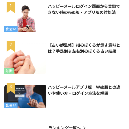
ハッピーメールログイン画面から登録で
きない時のweb版・アプリ版の対処法
出会い
【占い師監修】指のほくろが示す意味と
は？手足別＆左右別のほくろ占い結果
診断
ハッピーメールアプリ版｜Web版との違
いや使い方・ログイン方法を解説
出会い
ランキング一覧へ