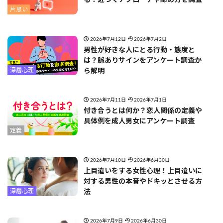
る？近づくアプローチや諦め方を調査
片思い
2026年7月12日
2026年7月2日
男性が好きな人にとる行動・態度と
は？脈ありサインをアンケート調査か
深層心理
ら解明
2026年7月11日
2026年7月1日
付き合うとは何か？恋人関係の定義や
具体例を成人男女にアンケート調査
定義
2026年7月10日
2026年6月30日
上目遣いをする女性心理！上目遣いに
対する男性の本音やドキッとさせる方
深層心理
法
2026年7月9日
2026年6月30日