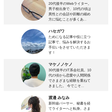
20代後半のWebライター。
男子校出身で、10代の頃は
異性との会話や距離の縮め
方に悩むことが多くあ...
ハセガワ
ためになる記事や役に立つ
記事で、悩みを解決するお
手伝いをさせていただきま
す！
マケノノケノ
30代後半のIT系会社員。10
代の頃から恋愛や人間関係
でさまざまな経験を重ねて
きました。 今でこそ...
渡邉 みなみ
新幹線パーサー、秘書を経
てライターへと転身。さま