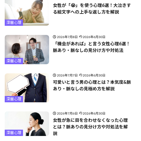
女性が「😭」を使う心理6選！大泣きす
る絵文字への上手な返し方を解説
深層心理
2026年7月8日
2026年6月30日
「機会があれば」と言う女性心理6選！
脈あり・脈なしの見分け方や対処法
深層心理
2026年7月7日
2026年6月30日
可愛いと言う男の心理とは？本気度&脈
あり・脈なしの見極め方を解説
深層心理
2026年7月6日
2026年6月30日
女性が急に目を合わせなくなった心理
とは？脈ありの見分け方や対処法を解
深層心理
説