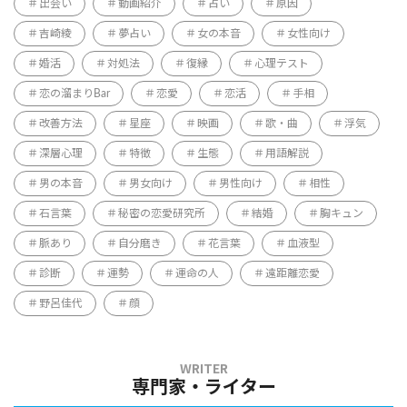
出会い
動画紹介
占い
原因
吉崎綾
夢占い
女の本音
女性向け
婚活
対処法
復縁
心理テスト
恋の溜まりBar
恋愛
恋活
手相
改善方法
星座
映画
歌・曲
浮気
深層心理
特徴
生態
用語解説
男の本音
男女向け
男性向け
相性
石言葉
秘密の恋愛研究所
結婚
胸キュン
脈あり
自分磨き
花言葉
血液型
診断
運勢
運命の人
遠距離恋愛
野呂佳代
顔
専門家・ライター