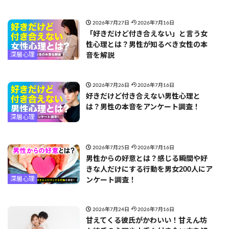
2026年7月27日
2026年7月16日
「好きだけど付き合えない」と言う女
性心理とは？男性が知るべき女性の本
深層心理
音を解説
2026年7月26日
2026年7月16日
好きだけど付き合えない男性心理と
は？男性の本音をアンケート調査！
深層心理
2026年7月25日
2026年7月16日
男性からの好意とは？感じる瞬間や好
きな人だけにする行動を男女200人にア
深層心理
ンケート調査！
2026年7月24日
2026年7月16日
甘えてくる彼氏がかわいい！甘えん坊