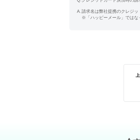
Q.
クレジットカード決済時の請
A.
請求名は弊社提携のクレジッ
※「ハッピーメール」ではな
上