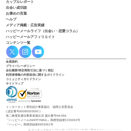
カップルレポート
出会い成功談
お褒めの言葉
ヘルプ
メディア掲載・広告実績
ハッピーメールライフ（出会い・恋愛コラム）
ハッピーメールアフィリエイト
コンテンツ一覧
会員規約
プライバシーポリシー
会社概要/特定商取引法に基づく表記
利用者情報の外部送信に関するガイドライン
コミュニティガイドライン
サイトマップ
インターネット異性紹介事業届出・福岡公安委員会
( 認定番号90080003000 )
第二種電気通信事業者届出済 届出番号H4-094
『ハッピーメール/HAPPYMAIL』商標登録第5150003号
『ハッピー』商標登録第6953061号
© マッチングサイト/マッチングアプリ / 出会い系サイト/