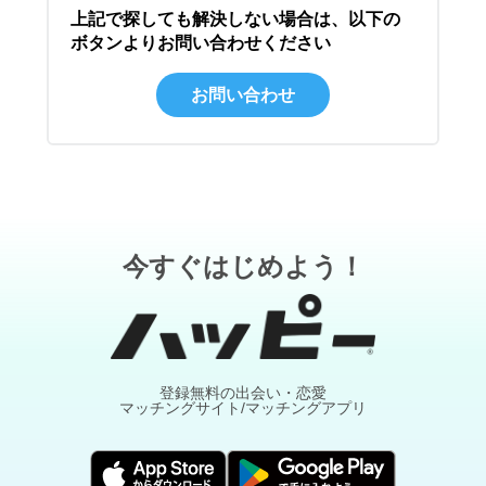
上記で探しても解決しない場合は、以下の
ボタンよりお問い合わせください
お問い合わせ
今すぐはじめよう！
登録無料の出会い・恋愛
マッチングサイト/マッチングアプリ