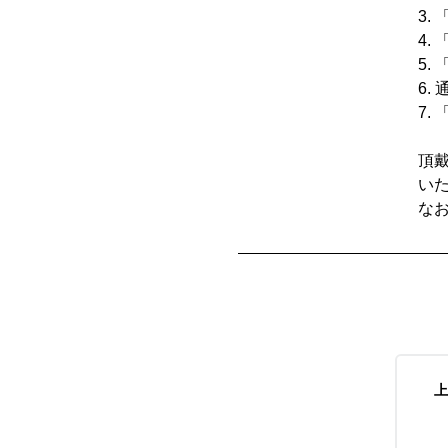
3.
4.
5.
6.
7.
頂
い
な
上