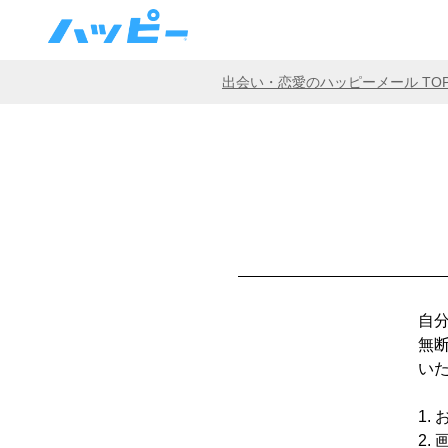
出会い・恋愛のハッピーメール TO
自
無
い
1.
2.