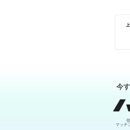
上
今
マッチ