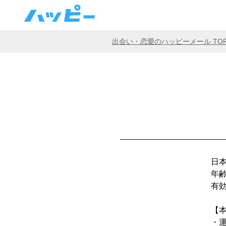
出会い・恋愛のハッピーメール TO
日
年
有
【
・