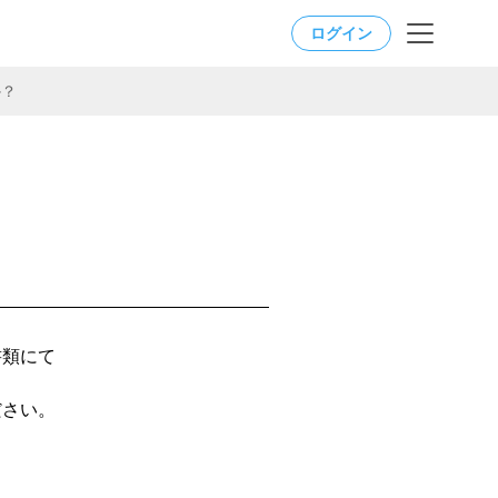
ログイン
か？
？
書類にて
ださい。