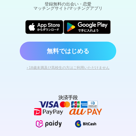
登録無料の出会い・恋愛
マッチングサイト/マッチングアプリ
無料ではじめる
› 18歳未満及び高校生の方はご利用いただけません
決済手段