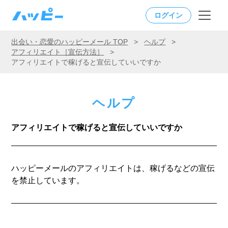
ログイン
出会い・恋愛のハッピーメール TOP
>
ヘルプ
>
アフィリエイト［宣伝方法］
>
アフィリエイトで稼げると宣伝していいですか
ヘルプ
アフィリエイトで稼げると宣伝していいですか
ハッピーメールのアフィリエイトは、稼げるなどの宣伝
を禁止しています。