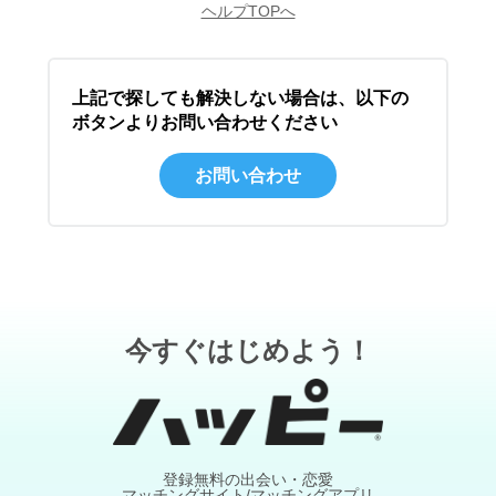
ヘルプTOPへ
上記で探しても解決しない場合は、以下の
ボタンよりお問い合わせください
お問い合わせ
今すぐはじめよう！
登録無料の出会い・恋愛
マッチングサイト/マッチングアプリ