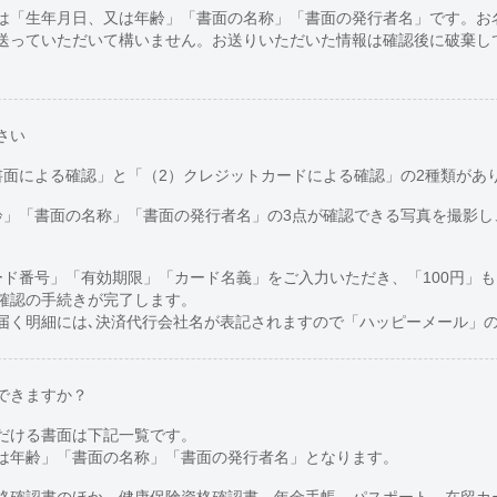
は「生年月日、又は年齢」「書面の名称」「書面の発行者名」です。お
送っていただいて構いません。お送りいただいた情報は確認後に破棄し
さい
書面による確認」と「（2）クレジットカードによる確認」の2種類があ
齢」「書面の名称」「書面の発行者名」の3点が確認できる写真を撮影し
ード番号」「有効期限」「カード名義」をご入力いただき、「100円」
確認の手続きが完了します。
届く明細には､決済代行会社名が表記されますので「ハッピーメール」
できますか？
だける書面は下記一覧です。
は年齢」「書面の名称」「書面の発行者名」となります。
格確認書のほか、健康保険資格確認書、年金手帳、パスポート、在留カ