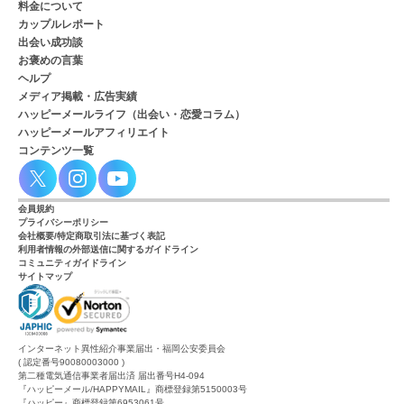
料金について
カップルレポート
出会い成功談
お褒めの言葉
ヘルプ
メディア掲載・広告実績
ハッピーメールライフ（出会い・恋愛コラム）
ハッピーメールアフィリエイト
コンテンツ一覧
会員規約
プライバシーポリシー
会社概要/特定商取引法に基づく表記
利用者情報の外部送信に関するガイドライン
コミュニティガイドライン
サイトマップ
インターネット異性紹介事業届出・福岡公安委員会
( 認定番号90080003000 )
第二種電気通信事業者届出済 届出番号H4-094
『ハッピーメール/HAPPYMAIL』商標登録第5150003号
『ハッピー』商標登録第6953061号