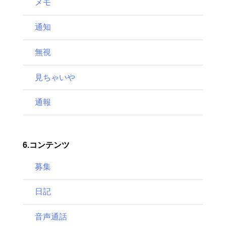
メモ
通知
無視
見ちゃいや
通報
6.コンテンツ
募集
日記
音声通話