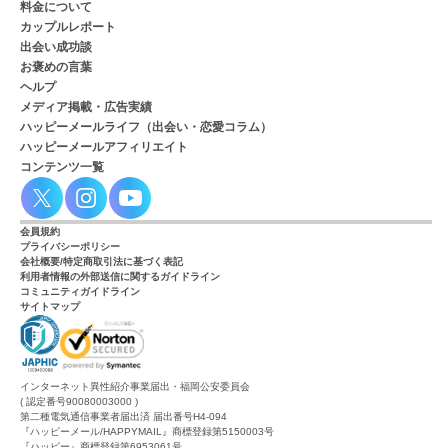
料金について
カップルレポート
出会い成功談
お褒めの言葉
ヘルプ
メディア掲載・広告実績
ハッピーメールライフ（出会い・恋愛コラム）
ハッピーメールアフィリエイト
コンテンツ一覧
会員規約
プライバシーポリシー
会社概要/特定商取引法に基づく表記
利用者情報の外部送信に関するガイドライン
コミュニティガイドライン
サイトマップ
インターネット異性紹介事業届出・福岡公安委員会
( 認定番号90080003000 )
第二種電気通信事業者届出済 届出番号H4-094
『ハッピーメール/HAPPYMAIL』商標登録第5150003号
『ハッピー』商標登録第6953061号