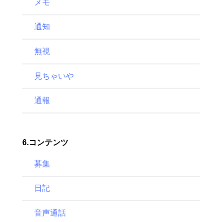
メモ
通知
無視
見ちゃいや
通報
6.コンテンツ
募集
日記
音声通話