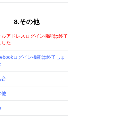
8.その他
ールアドレスログイン機能は終了
ました
cebookログイン機能は終了しま
た
具合
の他
会