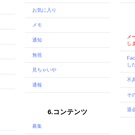
お気に入り
メモ
メ
通知
し
無視
Fa
し
見ちゃいや
不
通報
そ
退
6.コンテンツ
募集