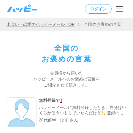
ログイン
出会い・恋愛のハッピーメール TOP
>
全国のお褒めの言葉
全国の
お褒めの言葉
会員様から頂いた
ハッピーメールへの
お褒めの言葉を
ご紹介させて頂きます。
無料登録で
ハッピーメールに無料登録したとき、自分はい
くらか使うつもりでいたんだけど
登録のと
きにもらったポイントでメル友をgetできた!!
20代前半 ゆず さん
まださすがに出会いはないけど、メール下手な
自分にしては上出来なほうだと思う(｀・ω・´)