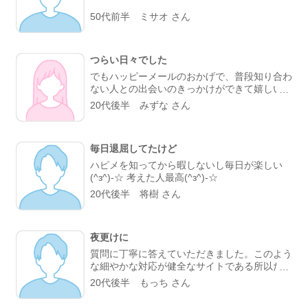
50代前半 ミサオ さん
つらい日々でした
でもハッピーメールのおかげで、普段知り合わ
ない人との出会いのきっかけができて嬉しいで
す。 私なんかにいつもありがとうございます
20代後半 みずな さん
(^0^)/
毎日退屈してたけど
ハピメを知ってから暇しないし毎日が楽しい
(^з^)-☆ 考えた人最高(^з^)-☆
20代後半 将樹 さん
夜更けに
質問に丁寧に答えていただきました。このよう
な細やかな対応が健全なサイトである所以だな
と感心しました。対応していただいたサポート
20代後半 もっち さん
センターの56番様どうもありがとうございま
した。