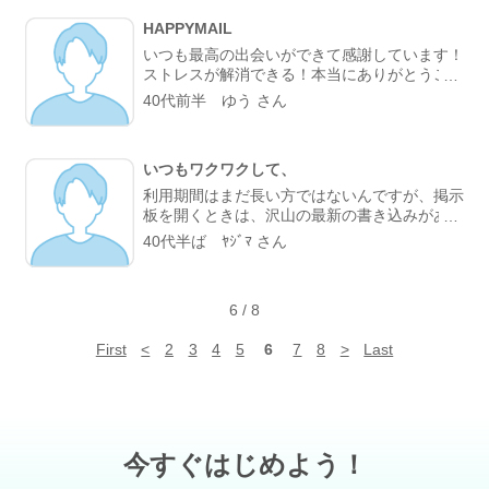
HAPPYMAIL
いつも最高の出会いができて感謝しています！
ストレスが解消できる！本当にありがとうござ
います！
40代前半 ゆう さん
いつもワクワクして、
利用期間はまだ長い方ではないんですが、掲示
板を開くときは、沢山の最新の書き込みがある
ので、いつもワクワクして拝見しています。
40代半ば ﾔｼﾞﾏ さん
都内に近い埼玉に住んでいるので両方使えて二
倍の楽しみもあります(^_^)。 自分から書き込
みしても結構レスがいいですよ。 ヤシ゛マ
6
/
8
First
<
2
3
4
5
6
7
8
>
Last
今すぐはじめよう！