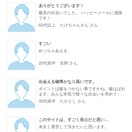
まぁ相手が凄い優しい人なんだけどね(笑) だけ
ありがとうございます！
ど焦らずゆっくりと仲良くなって行こうと思い
ます(*・ω・)ノ (゜Д゜)フンヌオォ!!頑張るぞ
最高の出会いでした。 ハッピーメールに感謝
おぉ!!
です！
60代以上 たけちゃんさん さん
すごい
めっちゃあえる
20代前半 生卵 さん
出会える確率かなり高いです。
ポイントは嘘をつかない事ですかね。嘘はばれ
ます。みんな本気で様々な出会いを求めてるの
で。そんな自分も同棲まで行きました(笑)で
30代前半 たかとし さん
も・・・(泣)
このサイトは、すごく良心だと思い…
末永く運営して頂きたいと思います。