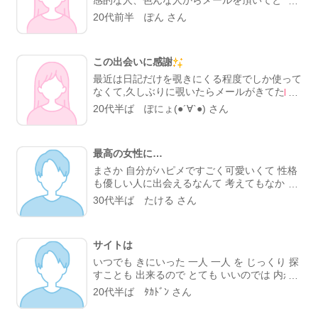
たが、わたしはメル友を探しているので歳など
嬉しいです。知らないからこそ広がる話もあっ
20代前半 ぽん さん
は一切気にしませんっ これからもよろしくお
て、ハッピーメールでの出会いが私にとっても
願いします🙇💓
みんなにとっても素敵であることを願います。
一通でも、関わってくれているみなさんありが
この出会いに感謝
とうございます✨�
最近は日記だけを覗きにくる程度でしか使って
なくて,久しぶりに覗いたらメールがきてた
なんとなく返したメールに返事がきて、それか
20代半ば ぽにょ(●´∀`●) さん
ら何回もメールして仲良くなって食事に行くよ
うになったよね
初対面の時から優しく
て、一緒に居る時間がとても心地よかった(・
最高の女性に…
∀・))
だから、気づいたら好きになってた
それからお付き合いすることになってもう半年
まさか 自分がハピメですごく可愛いくて 性格
が過ぎたね(o^^o)
出会った時から年上だけ
も優しい人に出会えるなんて 考えてもなかっ
ど可愛くて、大好きで、大切にしたくて、嫌な
たです。 このサイトがなければほんとに出会
30代半ば たける さん
所よりも良い所をずっと見てられる！ そんな
えてなかったんだよなあ ハピメさん 心より感
彼氏さんと出会う場所になったこのハピメさん
謝してます😊
には感謝してます
ありがとうございます
これからも仲良くつづけていけたら嬉しい
サイトは
な
いつでも きにいった 一人 一人 を じっくり 探
すことも 出来るので とても いいのでは 内か
な と 思います
20代半ば ﾀｶﾄﾞﾝ さん