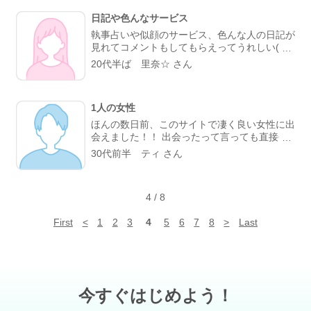
日記や色んなサービス
執事占いや似顔のサービス、色んな人の日記が
見れてコメントもしてもらえってうれしい(・
ω・)ノ メールや掲示板を通して交流ができる
20代半ば 里奈☆ さん
のがお面白い(^^)/
1人の女性
ほんの数日前、このサイトで凄く良い女性に出
会えました！！ 出会ったって言っても直接会
った訳では無くて…（笑） メールで、今のと
30代前半 ティ さん
ころ3～4通のやり取りだけなんですけど…ね
（笑） 僕のコンプレックスの話になった時に
『コンプレックスから抜け出せば自信につなが
4
/
8
る』って言われて、なんか…こういう風に言っ
てくれる人ってなかなかいなくて、ホントめち
First
<
1
2
3
4
5
6
7
8
>
Last
ゃめちゃ嬉しくて気持ちがラクになりました…
他にも色々アドバイスなどいただいたんですけ
どね
なんだろう、うまく伝えられないけ
ど、正直このサイトで良い出会いなんて無いの
かもって思ってたのにとんだサプライズでした
（笑） その女性と、ホント心からもっと仲良
今すぐはじめよう！
くなりたいな～って思ったし、ずっと繋がって