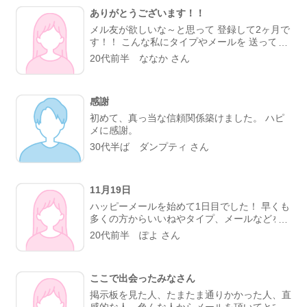
ありがとうございます！！
メル友が欲しいな～と思って 登録して2ヶ月で
す！！ こんな私にタイプやメールを 送って下
さって、お世辞でも本当に嬉しいです
20代前半 ななか さん
(>_<)！！ すごく誠実で良い方が多くて いつも
楽しくメールさせてもらってます♬ メル友を
探しているのですぐに 会ったりはできない
感謝
し、 急にLINEやメールを教えることもできな
いんですけど、それを理解して毎日楽しくメー
初めて、真っ当な信頼関係築けました。 ハピ
ルしてくれる方々に感謝です(>_<)！！ 年齢な
メに感謝。
んか全然気にしないので これからもたくさん
30代半ば ダンプティ さん
の方と お話したいです(((o(*゜▽゜*)o)))
11月19日
ハッピーメールを始めて1日目でした！ 早くも
多くの方からいいねやタイプ、メールなどをい
ただき感謝の気持ちでいっぱいですっ🙈💓 あ
20代前半 ぽよ さん
りがとうございますっ 中には可愛いと言って
くれる方もいらっしゃり恐れ多くも嬉しく思っ
ていますっ メル友を探しているので実際に会
ここで出会ったみなさん
ったりは出来ないですが、たくさんメールして
多くの人と仲良くなりたいと思っています！
掲示板を見た人、たまたま通りかかった人、直
歳など気にされる方が何名かいらっしゃいまし
感的な人、色んな人からメールを頂いてとても