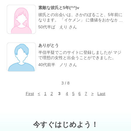
素敵な彼氏と5年(^^)v
彼氏との出会いは、さかのぼること、5年前に
なります。 「イケメン」 に価値をおかなかっ
たわたしでしたが、彼氏は、イケメンでした。
50代半ば えり さん
しかも、性格が、優しくておだやか。 暖かい
ソファーの上で、いつものんびりやすんでると
いう感じです。 メールや、携帯、毎日。 デー
ありがとう
トは、いま、仕事が、転勤になった ばかりな
ので、毎週とはいかなくなりましたが、前は、
半信半疑でこのサイトに登録しましたが マジ
基本、毎週でした。 話も、考え方も、よくあ
で理想の女性と出会うことができました。
います。 出会って。最初のころに、結婚した
40代前半 ノリ さん
いといわれました。 いまも、気持ちはかわら
ないそうです。 お互いに、すぐに、結婚でき
る状態ではないので、時を待っている状態で
す。 そのうち、 「待てば海路の日和あり」 に
3
/
8
なります。 いまも、毎日、メールや、携帯し
ています。 生まれてきて、彼氏に出会えたこ
First
<
1
2
3
4
5
6
7
>
Last
とが、 わたしの最高の幸せです。 皆様も、ど
うぞ、お幸せになってくださいませ。 m(_
_)m
今すぐはじめよう！