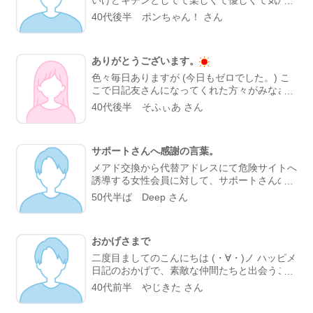
てメールしたばりなのに、めちゃ親近感のもて
いて良いお付き合いをさせていただいてます。
40代後半 ポンちゃん！ さん
る人‼ これからも仲良くしていきたいと思いま
週1ていうのはちとキツいですけど,まあボチボ
す✨(*^^*) いい出逢いをありがとう(*´・ω・
チいきます。("⌒∇⌒") 食事が楽しくなる出会
｀)b 寒いけど hotな話でした
いを待ってますね
ありがとうございます。
色々毎日ありますが (今日もゼロでした。) こ
こで日記友さんになってくれた方々がみなさ
ん、励ましてくれます。
正直 本当に心
40代後半 そふぃあ さん
が折れそう いや折れてますが そんな私にもコ
メント下さる優しい皆様と出逢えて ハピメに
は感謝です。 今後ともどうぞ宜しくお願いし
サポートさんへ感謝の言葉。
ます
メアド交換から代替アドレスにて危険サイトへ
誘導する女性会員に対して、サポートさんの迅
速な対処に感謝しています。 お忙しい中、適
50代半ば Deep さん
切なご対応ありがとうございます。
おかげさまで
二度目ましてのこんにちは (・∀・)ノ ハッピメ
日記のおかげで、素敵な仲間たちと出会うこと
ができますた これからもたくさんの出会いが
40代前半 やじきた さん
あればと思います(^^)