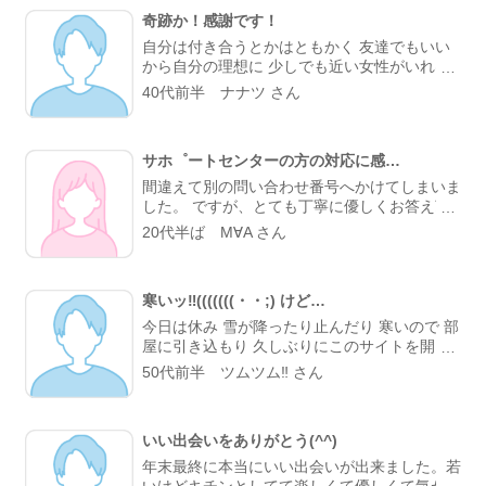
奇跡か！感謝です！
自分は付き合うとかはともかく 友達でもいい
から自分の理想に 少しでも近い女性がいれば
と、 常々思ってました。 ですが、基本的な理
40代前半 ナナツ さん
想が高すぎる ため、例え友達でも絶対存在し
ない と最初から諦めてました。 理想として海
外、とくにヨーロッパ 系で日本に留学とかし
サホ゜ートセンターの方の対応に感…
てて、日本語 も少ししゃべれて、車の話が出
来る とか……、最早無理ゲーレベルの 女
間違えて別の問い合わせ番号へかけてしまいま
性……。 ……居るんですね、世の中には 今極
した。 ですが、とても丁寧に優しくお答え頂
めて理想に近い女性とメル友 になれました。
き助かりました！ 男性の方で、とても対応の
20代半ば M∀A さん
ハッピーメールさんありがとう。
良いスタッフさんでした。 ありがとうござい
ました(><)
寒いッ‼(((((((・・;) けど…
今日は休み 雪が降ったり止んだり 寒いので 部
屋に引き込もり 久しぶりにこのサイトを開い
て ある女性を発見！ 思い切ってメールをしま
50代前半 ツムツム‼ さん
した‼ お相手の方もお休みで 何通かメールの
やりとりをしました ステキ❇なレテ゛ィーさ
んみたいだったので、もっと知りたくなり、こ
いい出会いをありがとう(^^)
のサイトの電話機能にお誘いしました‼ 🆗‼の
お返事があり 早速、通話！ 明るく、礼儀正し
年末最終に本当にいい出会いが出来ました。若
い、しっかりした女性でした☺ まだ今日初め
いけどキチンとしてて楽しくて優しくて気が利