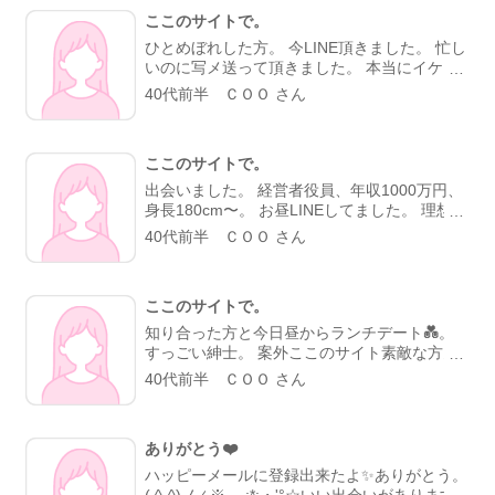
ここのサイトで。
ひとめぼれした方。 今LINE頂きました。 忙し
いのに写メ送って頂きました。 本当にイケメ
ン★★★。 サイトさん本当にありがとう😊。
40代前半 ＣＯＯ さん
神様みたい(≧∇≦)b。
ここのサイトで。
出会いました。 経営者役員、年収1000万円、
身長180cm〜。 お昼LINEしてました。 理想の
方。。。 彼も私の事タイプだって😊。 サイト
40代前半 ＣＯＯ さん
さんに感謝してます(*^^*)。
ここのサイトで。
知り合った方と今日昼からランチデート💑。
すっごい紳士。 案外ここのサイト素敵な方多
いんだな。。 焼肉デート行ってきます(*^^*)。
40代前半 ＣＯＯ さん
サイトさんありがとうございます。
ありがとう❤️
ハッピーメールに登録出来たよ✨ありがとう。
( ^-^)ノ∠※。.:*:・'°☆いい出会いがあります