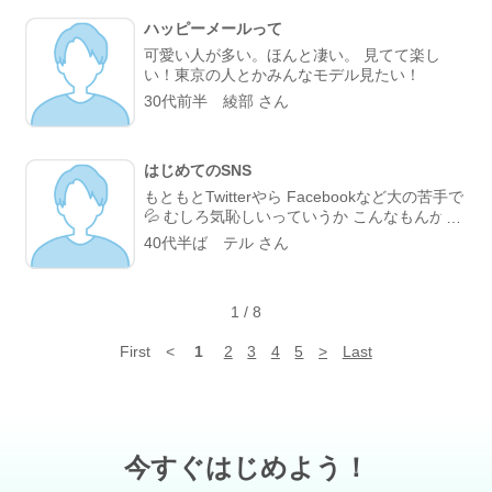
ハッピーメールって
可愛い人が多い。ほんと凄い。 見てて楽し
い！東京の人とかみんなモデル見たい！
30代前半 綾部 さん
はじめてのSNS
もともとTwitterやら Facebookなど大の苦手で
💦 むしろ気恥しいっていうか こんなもんが世
界に 発信したいことなんかあるわけなく そこ
40代半ば テル さん
までして繋がりなんか 求めてもなかったけど
でも今では拍手もコメントも めっちゃチェッ
クしちゃう(;・・) ログイン履歴半端ないんだ
1
/
8
ろな(笑) 斜め上からみてた出会い系サイト と
ころがどっこい 大人の集まりだったね 正しく
First
<
1
2
3
4
5
>
Last
利用すれば こんなに楽しい場所はないな がん
ばってる大人達の 宿り木として ならば集まる
鳥たちの 大樹であってくださいね( *ˆωˆ* )
今すぐはじめよう！