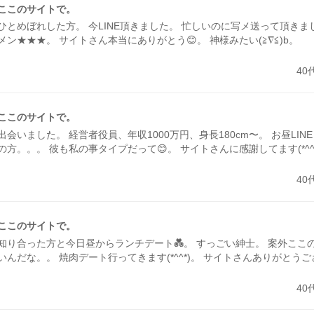
ここのサイトで。
ひとめぼれした方。 今LINE頂きました。 忙しいのに写メ送って頂きま
メン★★★。 サイトさん本当にありがとう😊。 神様みたい(≧∇≦)b。
40
ここのサイトで。
出会いました。 経営者役員、年収1000万円、身長180cm〜。 お昼LIN
の方。。。 彼も私の事タイプだって😊。 サイトさんに感謝してます(*^^
40
ここのサイトで。
知り合った方と今日昼からランチデート💑。 すっごい紳士。 案外ここ
いんだな。。 焼肉デート行ってきます(*^^*)。 サイトさんありがとう
40