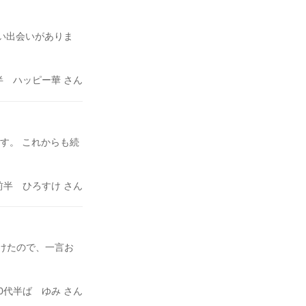
☆いい出会いがありま
半 ハッピー華 さん
す。 これからも続
前半 ひろすけ さん
けたので、一言お
20代半ば ゆみ さん