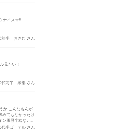
 ナイス☆!!
代前半 おさむ さん
デル見たい！
30代前半 綾部 さん
ていうか こんなもんが
 求めてもなかったけ
グイン履歴半端ないん
集まりだったね 正し
40代半ば テル さん