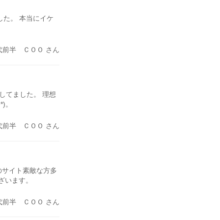
した。 本当にイケ
代前半 ＣＯＯ さん
Eしてました。 理想
*)。
代前半 ＣＯＯ さん
のサイト素敵な方多
ございます。
代前半 ＣＯＯ さん