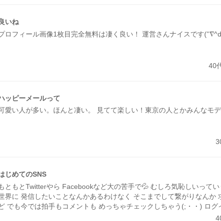
良いね
プロフィール画像1枚目完全無料は凄く良い！ 運営さんナイスです(''∇^d)
40
ハッピーメールって
可愛い人が多い。ほんと凄い。 見てて楽しい！東京の人とかみんなモ
はじめてのSNS
もともとTwitterやら Facebookなど大の苦手で💦 むしろ気恥しいっ
世界に 発信したいことなんかあるわけなく そこまでして繋がりなんか
ど でも今では拍手もコメントも めっちゃチェックしちゃう(;・・) ロ
だろな(笑) 斜め上からみてた出会い系サイト ところがどっこい 大人の