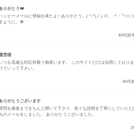
ありがとう❤️
ハッピーメールに登録出来たよ✨ありがとう。( ^-^)ノ∠※。.:*:・'°
すように。🍓
40代前
運営様
いつも迅速な対応有難う御座います。 このサイトだけは信用しておりま
けていって下さい。
40代
ありがとうございます
質問を最後まできちんと聞いて下さり、色々な説明を丁寧にしていただ
礼のメールをしました。 ありがとうございました。