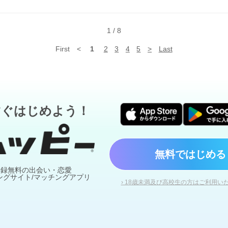
く利用すれば こんなに楽しい場所はないな がんばってる大人達の 宿り
まる鳥たちの 大樹であってくださいね( *ˆωˆ* )
1
/
8
First
<
1
2
3
4
5
>
Last
すぐはじめよう！
無料ではじめる
登録無料の出会い・恋愛
ングサイト/マッチングアプリ
› 18歳未満及び高校生の方はご利用い