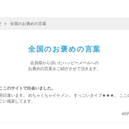
P
>
全国のお褒めの言葉
全国の
お褒めの言葉
会員様から頂いた
ハッピーメールへの
お褒めの言葉を
ご紹介させて頂きます。
ここのサイトで出会いました。
明日逢います。 めちゃくちゃイケメン。 すっごいタイプ★★★。 こ
ごい感謝してます。
40