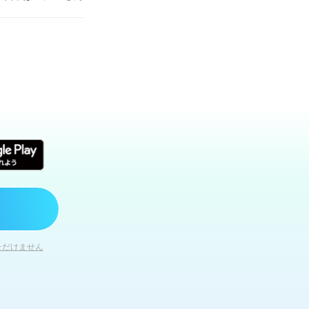
木として ならば集
ただけません